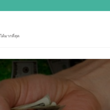
อ
ด้มากที่สุด