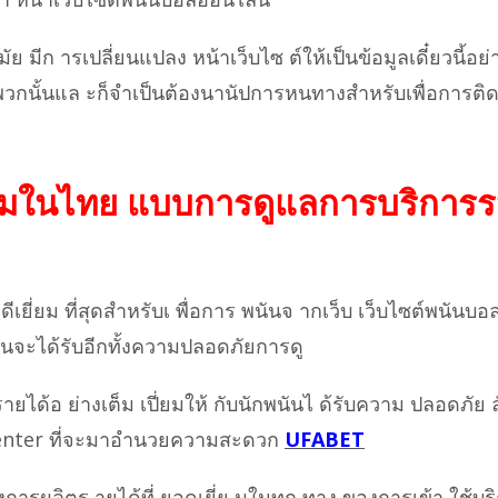
 มีก ารเปลี่ยนแปลง หน้าเว็บไซ ต์ให้เป็นข้อมูลเดี๋ยวนี้อย่างเ
กนั้นแล ะก็จำเป็นต้องนานัปการหนทางสำหรับเพื่อการติดต่
ี่ยมในไทย แบบการดูแลการบริการร
ดีเยี่ยม ที่สุดสำหรับเ พื่อการ พนันจ ากเว็บ เว็บไซต์พนัน
ันจะได้รับอีกทั้งความปลอดภัยการดู
ายได้อ ย่างเต็ม เปี่ยมให้ กับนักพนันไ ด้รับความ ปลอดภ
Center ที่จะมาอำนวยความสะดวก
UFABET
การผลิตร ายได้ที่ ยอดเยี่ย มในทุก ทาง ของการเข้า ใช้บร