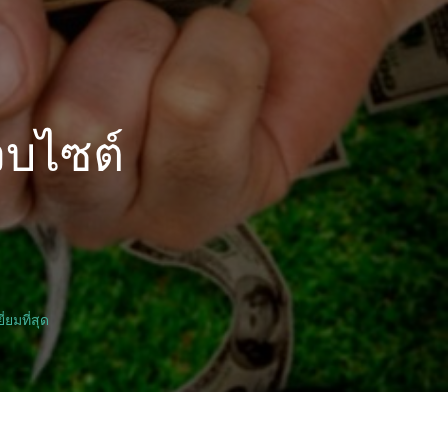
็บไซต์
ยมที่สุด