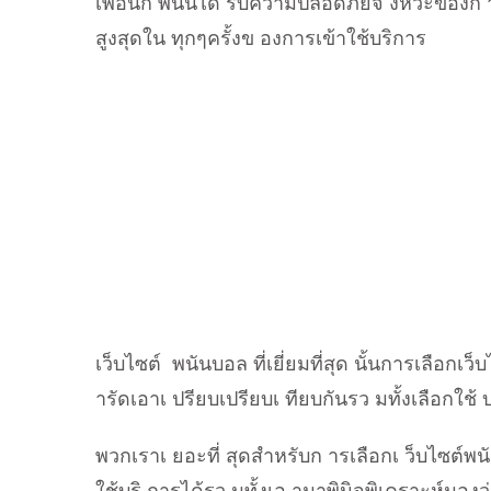
เพื่อนัก พนันได้ รับความปลอดภัยจั งหวะของก
สูงสุดใน ทุกๆครั้งข องการเข้าใช้บริการ
เว็บไซต์ พนันบอล ที่เยี่ยมที่สุด นั้นการเลือกเ
ารัดเอาเ ปรียบเปรียบเ ทียบกันรว มทั้งเลือกใช้
พวกเราเ ยอะที่ สุดสำหรับก ารเลือกเ ว็บไซต์พน
ใช้บริ การได้รว มทั้งเอ ามาพินิจพิเคราะห์มอง