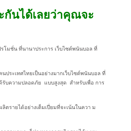
กันได้เลยว่าคุณจะ
โปรโมชั่น ที่นานาประการ เว็บไซต์พนันบอล ที่
มกับคนประเทศไทยเป็นอย่างมากเว็บไซต์พนันบอล ที่
นได้รับความปลอดภัย แบบสูงสุด สำหรับเพื่อ การ
ลิตรายได้อย่างเต็มเปี่ยมที่จะเน้นในควา ม