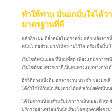
ทำให้ท่าน มั่นอกมั่นใจได้ว่า
มาตรฐานที่ดี
แล้วก็ระบบ ที่ล้ำสมัยในทุกๆครั้ง แล้ว หลังจาก
พนันโ ดยส่วน มากให้คว ามไว้ใจ หรือเชื่อมั่น 
เว็บไซต์พนันบอล ที่นิยมที่สุด เพียงแต่นักการ
เว็บไซต์ขอ งพวกเราก็เป็นหนทางแนวทางการท
อีกวิถีทางหนึ่งที่น อกจากงาน ประจำ ของนักเสี
ได้กำไรให้กับนักเสี่ยงดวงได้แล้วเว็บไซต์พนั
ได้รับความนิยมสำหรับนักการ พนันเยอะที่ สุด ซึ่
บริการอย่างพร้อมกับนักเสี่ยงโชคทุกคนซึ่งครบวง