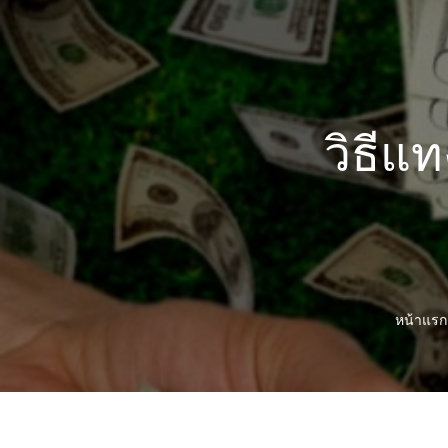
วิธีแ
หน้าแรก