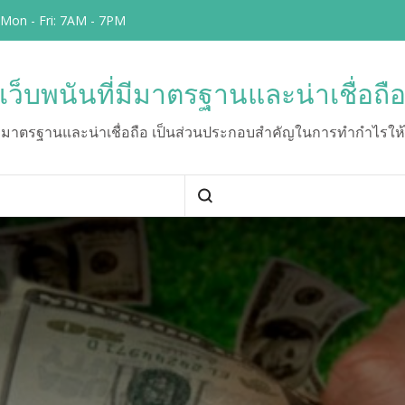
Mon - Fri: 7AM - 7PM
เว็บพนันที่มีมาตรฐานและน่าเชื่อถื
่มีมาตรฐานและน่าเชื่อถือ เป็นส่วนประกอบสำคัญในการทำกำไรให้ไ