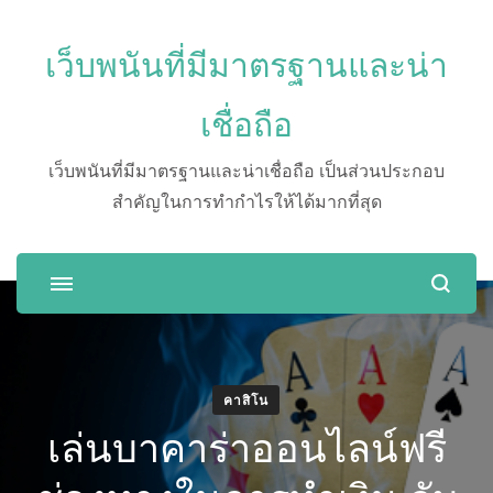
เว็บพนันที่มีมาตรฐานและน่า
เชื่อถือ
เว็บพนันที่มีมาตรฐานและน่าเชื่อถือ เป็นส่วนประกอบ
สำคัญในการทำกำไรให้ได้มากที่สุด
คาสิโน
เล่นบาคาร่าออนไลน์ฟรี