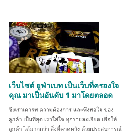
เว็บไซต์ ยูฟ่าเบท เป็นเว็บที่ครองใจ
คุณ มาเป็นอันดับ 1 มาโดยตลอด
ซึ่งเราเคารพ ความต้องการ และพึงพอใจ ของ
ลูกค้า เป็นที่สุด เราใส่ใจ ทุกรายละเอียด เพื่อให้
ลูกค้า ได้มากกว่า สิ่งที่คาดหวัง ด้วยประสบการณ์