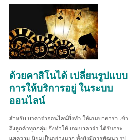
ด้วยคาสิโนได้ เปลี่ยนรูปแบบ
การให้บริการอยู่ ในระบบ
ออนไลน์
สำหรับ บาคาร่าออนไลน์ยิ่งทำ ให้เกมบาคาร่า เข้า
ถึงลูกค้าทุกกลุ่ม จึงทำให้ เกมบาคาร่า ได้รับกระ
แสความ นิยมเป็นอย่างมาก ทั้งยังมีการพัฒนา รูป