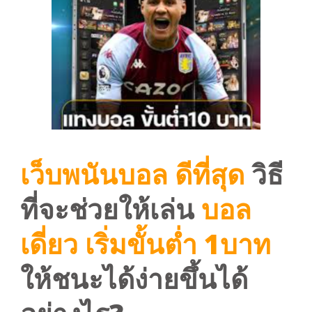
เว็บพนันบอล ดีที่สุด
วิธี
ที่จะช่วยให้เล่น
บอล
เดี่ยว เริ่มขั้นต่ำ 1บาท
ให้ชนะได้ง่ายขึ้นได้