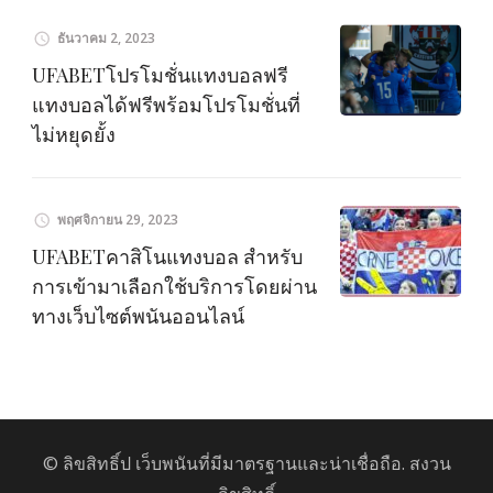
ธันวาคม 2, 2023
UFABETโปรโมชั่นแทงบอลฟรี
แทงบอลได้ฟรีพร้อมโปรโมชั่นที่
ไม่หยุดยั้ง
พฤศจิกายน 29, 2023
UFABETคาสิโนแทงบอล สำหรับ
การเข้ามาเลือกใช้บริการโดยผ่าน
ทางเว็บไซต์พนันออนไลน์
© ลิขสิทธิ์ป
เว็บพนันที่มีมาตรฐานและน่าเชื่อถือ
. สงวน