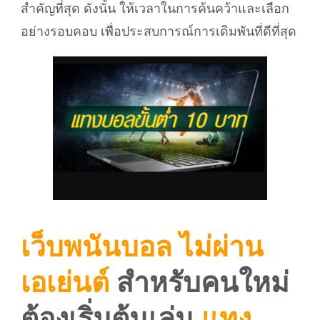
สำคัญที่สุด ดังนั้น ให้เวลาในการค้นคว้าและเลือก
อย่างรอบคอบ เพื่อประสบการณ์การเดิมพันที่ดีที่สุด
เว็บพนันบอล ไม่ผ่าน
เอเย่นต์
สำหรับคนใหม่
ต้องเริ่มต้นเล่น
แทง