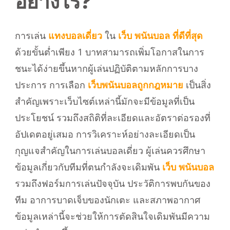
อย่างไร?
การเล่น
แทงบอลเดี่ยว
ใน
เว็บ พนันบอล ที่ดีที่สุด
ด้วยขั้นต่ำเพียง 1 บาทสามารถเพิ่มโอกาสในการ
ชนะได้ง่ายขึ้นหากผู้เล่นปฏิบัติตามหลักการบาง
ประการ การเลือก
เว็บพนันบอลถูกกฎหมาย
เป็นสิ่ง
สำคัญเพราะเว็บไซต์เหล่านี้มักจะมีข้อมูลที่เป็น
ประโยชน์ รวมถึงสถิติที่ละเอียดและอัตราต่อรองที่
อัปเดตอยู่เสมอ การวิเคราะห์อย่างละเอียดเป็น
กุญแจสำคัญในการเล่นบอลเดี่ยว ผู้เล่นควรศึกษา
ข้อมูลเกี่ยวกับทีมที่ตนกำลังจะเดิมพัน
เว็บ พนันบอล
รวมถึงฟอร์มการเล่นปัจจุบัน ประวัติการพบกันของ
ทีม อาการบาดเจ็บของนักเตะ และสภาพอากาศ
ข้อมูลเหล่านี้จะช่วยให้การตัดสินใจเดิมพันมีความ