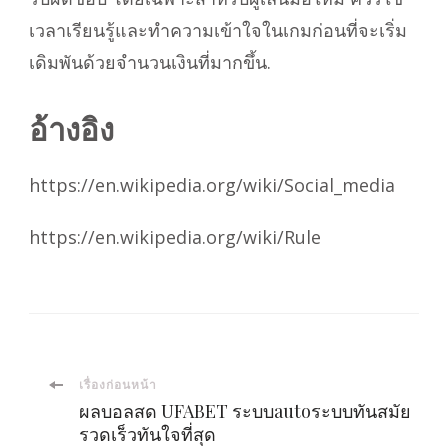
เวลาเรีย
นรู้และทำความเข้าใจในเกมก่อนที่จะเริ่ม
เดิมพันด้วยจำนวนเงินที่มากขึ้น.
อ้างอิง
https://en.wikipedia.org/wiki/Social_media
https://en.wikipedia.org/wiki/Rule
เมนู
เรื่องก่อนหน้า
ผลบอลสด UFABET ระบบautoระบบทันสมัย
นำ
รวดเร็วทันใจที่สุด