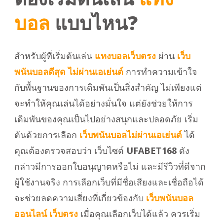
บอล
แบบไหน?
สำหรับผู้ที่เริ่มต้นเล่น
แทงบอลเว็บตรง
ผ่าน
เว็บ
พนันบอลดีสุด ไม่ผ่านเอเย่นต์
การทำความเข้าใจ
กับพื้นฐานของการเดิมพันเป็นสิ่งสำคัญ ไม่เพียงแต่
จะทำให้คุณเล่นได้อย่างมั่นใจ แต่ยังช่วยให้การ
เดิมพันของคุณเป็นไปอย่างสนุกและปลอดภัย
เริ่ม
ต้นด้วยการเลือก
เว็บพนันบอลไม่ผ่านเอเย่นต์
ได้
คุณต้องตรวจสอบว่า เว็บไซต์
UFABET168
ดัง
กล่าวมีการออกใบอนุญาตหรือไม่ และมีรีวิวที่ดีจาก
ผู้ใช้งานจริง การเลือกเว็บที่มีชื่อเสียงและเชื่อถือได้
จะช่วยลดความเสี่ยงที่เกี่ยวข้องกับ
เว็บพนันบอล
ออนไลน์ เว็บตรง
เมื่อคุณเลือกเว็บได้แล้ว ควรเริ่ม