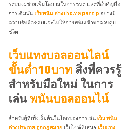
ระบบจะช่วยเพิ่มโอกาสในการชนะ และที่สำคัญคือ
การเดิมพัน
เว็บพนัน ต่างประเทศ pantip
อย่างมี
ความรับผิดชอบและไม่ให้การพนันเข้ามาควบคุม
ชีวิต.
เว็บแทงบอลออนไลน์
ขั้นต่ำ10บาท
สิ่งที่ควรรู้
สำหรับมือใหม่ ในการ
เล่น
พนันบอลออนไน์
สำหรับผู้ที่เพิ่งเริ่มต้นในโลกของการเล่น
เว็บ พนัน
ต่างประเทศ ถูกกฎหมาย
เว็บไซต์ที่เสนอ
เว็บแทง