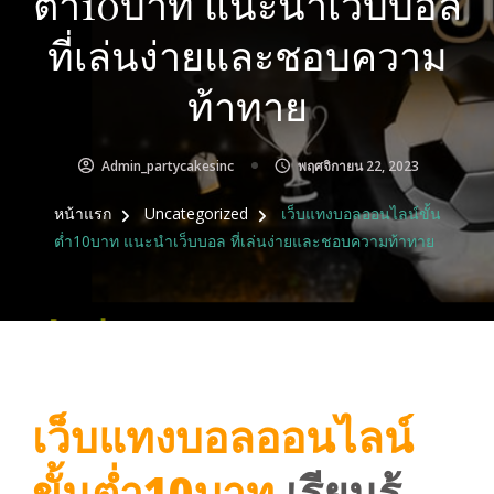
ต่ำ10บาท แนะนำเว็บบอล
ที่เล่นง่ายและชอบความ
ท้าทาย
Admin_partycakesinc
พฤศจิกายน 22, 2023
หน้าแรก
Uncategorized
เว็บแทงบอลออนไลน์ขั้น
ต่ำ10บาท แนะนำเว็บบอล ที่เล่นง่ายและชอบความท้าทาย
เว็บแทงบอลออนไลน์
ขั้นต่ำ10บาท
เรียนรู้