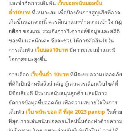
และจำกัดการเดิมพัน
เว็บบอลพนันบอลขั้น
ต่ำ10บาท
ที่เหมาะสม เพื่อป้องกันการสูญเสียที่อาจ
เกิดขึ้น
นอกจากนี้ ควรศึกษาและทำความเข้าใจ
กฎ
กติกา
ของเกม รวมถึงการวิเคราะห์ข้อมูลและสถิติ
ของทีมและนักเตะ ซึ่งจะช่วยให้การตัดสินใจใน
การเดิมพัน
เว็บบอล10บาท
มีความแม่นยำและมี
โอกาสชนะสูงขึ้น
การเลือก
เว็บขั้นต่ำ 10บาท
ที่มีระบบความปลอดภัย
ที่ดีก็เป็นอีกหนึ่งสิ่งสำคัญ ผู้เล่นควรเลือกเว็บไซต์ที่
มีชื่อเสียงดี มีระบบสนับสนุนลูกค้า และมีการ
จัดการข้อมูลที่ปลอดภัย เพื่อความสบายใจในการ
เดิมพัน
เว็บ พนัน บอล ดี ที่สุด 2023 pantip
ในท้าย
ที่สุด การเล่นพนันบอลออนไลน์นั้นต้องทำด้วยความ
รับผิดชอบ โดยเฉพาะสำหรับผู้เล่นมือใหม่ ควรใช้