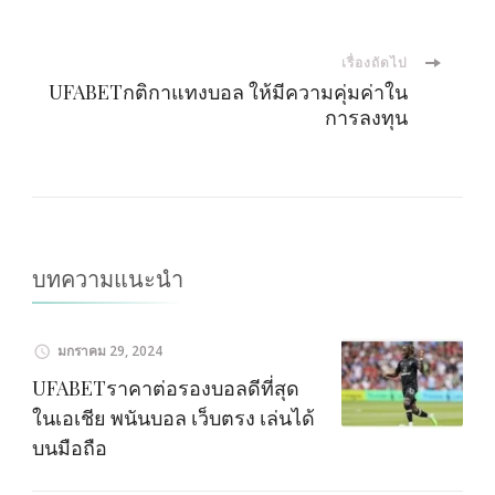
ทาง
เรื่องถัดไป
UFABETกติกาแทงบอล ให้มีความคุ่มค่าใน
โพส
การลงทุน
บทความแนะนำ
มกราคม 29, 2024
UFABETราคาต่อรองบอลดีที่สุด
ในเอเชีย พนันบอล เว็บตรง เล่นได้
บนมือถือ