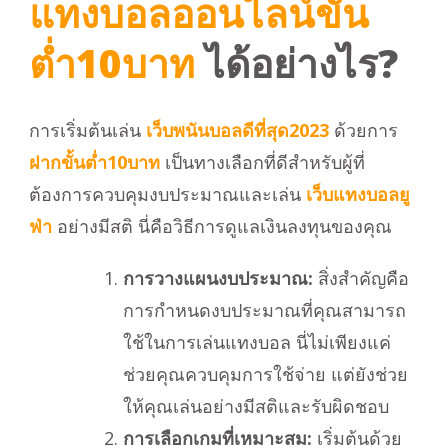
แทงบอลออนไลน์ขั้น
ต่ำ10บาท
ได้อย่างไร?
การเริ่มต้นเล่น
เว็บพนันบอลดีที่สุด2023
ด้วยการ
ฝากขั้นต่ำ10บาท
เป็นทางเลือกที่ดีสำหรับผู้ที่
ต้องการควบคุมงบประมาณและเล่น
เว็บแทงบอลยู
ฟ่า
อย่างมีสติ นี่คือวิธีการดูแลเงินลงทุนของคุณ
การวางแผนงบประมาณ:
สิ่งสำคัญคือ
การกำหนดงบประมาณที่คุณสามารถ
ใช้ในการเล่นแทงบอล นี่ไม่เพียงแค่
ช่วยคุณควบคุมการใช้จ่าย แต่ยังช่วย
ให้คุณเล่นอย่างมีสติและรับผิดชอบ
การเลือกเกมที่เหมาะสม:
เริ่มต้นด้วย