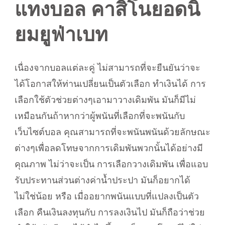
แทงบอล คาสิโนยอดนิ
ยมยูฟ่าเบท
เนื่องจากบอลแต่ละคู่ ไม่สามารถที่จะยืนยันว่าจะ
ได้โอกาสให้ท่านเปลี่ยนเป็นตัวเลือก ทำเงินได้ การ
เลือกใช้ตัวช่วยต่างๆเอามาวางเดิมพัน มันก็มีไม่
เหมือนกันถ้าหากว่าผู้พนันที่เลือกที่จะพนันกับ
เว็บไซต์บอล คุณสามารถที่จะพนันพนันด้วยลักษณะ
ต่างๆเพื่อลดโทษจากการเดิมพันพวกนั้นได้อย่างมี
คุณภาพ ไม่ว่าจะเป็น การเลือกวางเดิมพัน เพื่อแอบ
รับประทานส่วนต่างค่าน้ำประปา มันก็อยากได้
ไม่ใช่น้อย หรือ เมื่ออยากพนันแบบที่แปลงเป็นตัว
เลือก คืนเงินลงทุนกับ การลงเงินไป มันก็ถือว่าช่วย