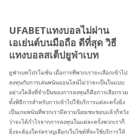
UFABETแทงบอลไม่ผ่าน
เอเย่นต์บนมือถือ
ดีที่สุด วิธี
แทงบอลสเต็ปยูฟ่าเบท
ยูฟ่าเบทโปรโมชั่น เมื่อการที่พวกเราจะเลือกเข้าไป
ลงทุนกับการเล่นพนันออนไลน์ไม่ว่าจะเป็นในแบบ
อย่างใดสิ่งที่จำเป็นของการลงทุนก็คือการเลือกรวม
ทั้งพิธีการสำหรับการเข้าไปใช้บริการแต่ละครั้งยิ่ง
เป็นเกมพนันที่พวกเรามีความนิยมชมชอบแล้วก็หวัง
ว่าจะได้กำไรจากการลงทุนในแต่ละครั้งพวกเราก็
ยิ่งจะต้องใคร่ครวญเลือกเว็บไซต์ที่จะใช้บริการให้