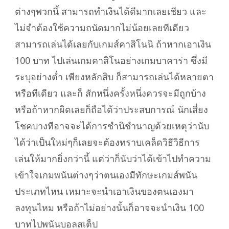
ต่างๆพวกนี้ สามารถทำเงินได้ดีมากเลยเชียว และ
ไม่จำต้องใช้ความถนัดมากไม่น้อยเลยทีเดียว
สามารถเล่นได้เลยกับเกมส์คาสิโนนิ ถ้าหากเอาเงิน
100 บาท ไปเล่นเกมคาสิโนอย่างเกมบาคาร่า ซึ่งมี
ระบุอย่างต่ำ เพียงหลักสิบ ก็สามารถเล่นได้หลายตา
หรือทีเดียว และก็ สักหนึ่งครั้งหนึ่งควรจะมีถูกบ้าง
หรือถ้าหากผิดเลยก็ถือได้ว่าประสบการณ์ นักเสี่ยง
โชคบางทีอาจจะได้การชำนิชำนาญด้วยเหตุว่านับ
ได้ว่าเป็นใหม่ๆก็เลยจะต้องทราบเคล็ดวิธีวิธีการ
เล่นให้มากยิ่งกว่านี้ แต่ว่าก็นับว่าได้เข้าไปทำความ
เข้าใจเกมพนันต่างๆว่าตนเองมีทักษะเกมส์พนัน
ประเภทไหน เหมาะจะนำเอาเงินของตนเองมา
ลงทุนไหม หรือถ้าไม่อย่างนั้นก็อาจจะนำเงิน 100
บาทไปพนันบอลสเต็ป