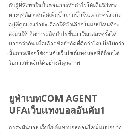
กับผู้ที่พึงพอใจขั้นตอนการทำกำไรให้เห็นวิถีทาง
ต่างๆที่ถือว่าดีเลิศเพิ่มขึ้นมากขึ้นในแต่ละครั้ง มัน
อยู่ที่คุณเองว่าจะเลือกใช้ตัวเลือกในแบบไหนที่จะ
ส่งผลให้เกิดการผลิตกำไรขึ้นมาในแต่ละครั้งได้
มากกว่ากัน เมื่อเลือกข้อจำกัดที่ดีกว่าโดยยิ่งไปกว่า
นั้นการเลือกใช้งานกับเว็บไซต์แทงบอลที่ดีก็จะได้
โอกาสทำเงินได้อย่างมีคุณภาพ
ยูฟ่าเบทCOM AGENT
UFAเว็บเเทงบอลอันดับ1
การพนันบอล เว็บไซต์แทงบอลออนไลน์ แบบอย่าง