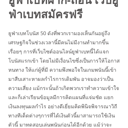
ฟ่าเบทสมัครฟรี
ยูฟ่าเบทโบนัส 50 ดังที่พวกเรามองเห็นกันอยู่ถึง
เศรษฐกิจในช่วงเวลานี้มีคนไม่มีงานทำมากขึ้น
เรื่อยๆ การที่เว็บไซต์ออนไลน์ยูฟ่าเบทนี้ได้แจก
โบนัสแรกเข้า โดยไม่มีเงื่อนไขซึ่งเป็นการให้โอกาส
หนทาง ให้แก่ผู้ที่มี ความพึงพอใจในเกมพนันนี้เข้า
มาสืบเสาะหาผลกำไรการเดิมพัน อาจมองว่าเป็น
ความเสี่ยง แม้กระนั้นถ้าเกิดพวกเราทำความเข้าใจ
และก็เล่าเรียนข้อมูลมีการคิดแผนที่แจ่มชัด แยก
เงินลงทุนผลกำไร อย่างดีเยี่ยมคิดพินิจพิจารณาวิถี
ทางทีเด็ดต่างๆการที่ได้เงินตัวนี้มาสามารถใช้เงิน
ตัวนี้ มาทดสอบเล่นพนันก่อนได้อีกด้วย แม้ว่าจะ