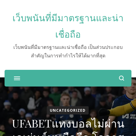
เว็บพนันที่มีมาตรฐานและน่า
เชื่อถือ
เว็บพนันที่มีมาตรฐานและน่าเชื่อถือ เป็นส่วนประกอบ
สำคัญในการทำกำไรให้ได้มากที่สุด
UNCATEGORIZED
UFABETแทงบอลไม่ผ่าน