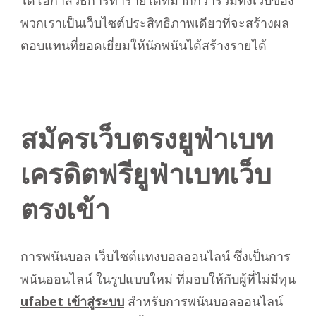
ได้โอกาสวิธีการทำรายได้ที่มากกว่ารวมทั้งเว็บของ
พวกเราเป็นเว็บไซต์ประสิทธิภาพเดียวที่จะสร้างผล
ตอบแทนที่ยอดเยี่ยมให้นักพนันได้สร้างรายได้
สมัครเว็บตรงยูฟ่าเบท
เครดิตฟรียูฟ่าเบทเว็บ
ตรงเข้า
การพนันบอล เว็บไซต์แทงบอลออนไลน์ ซึ่งเป็นการ
พนันออนไลน์ ในรูปแบบใหม่ ที่มอบให้กับผู้ที่ไม่มีทุน
ufabet เข้าสู่ระบบ
สำหรับการพนันบอลออนไลน์