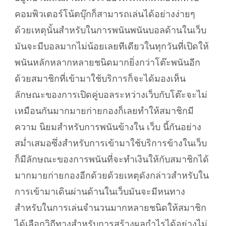
คอมพิวเตอร์โน้ตบุ๊กก็สามารถเล่นได้อย่างง่ายๆ
ด้วยเหตุนั้นสำหรับในการพนันพนันบอลด้านในเว็บ
มันจะมีบอลมากไม่น้อยเลยทีเดียวในทุกวันที่เปิดให้
พนันหลักหลากหลายชนิดมากยิ่งกว่าโต๊ะพนันอีก
ด้วยสมาชิกที่เข้ามาใช้บริการก็จะได้มองเห็น
ลักษณะของการเปิดคู่บอลระหว่างเว็บกับโต๊ะจะไม่
เหมือนกันมากมายก่ายกองก็เลยทำให้สมาชิกมี
ความ นิยมสำหรับการพนันข้างใน เว็บ นี้กันอย่าง
สม่ำเสมอซึ่งสำหรับการเข้ามาใช้บริการข้างในเว็บ
ก็มีลักษณะของการพนันที่จะทำเงินให้กับสมาชิกได้
มากมายก่ายกองอีกด้วยด้วยเหตุดังกล่าวสำหรับใน
การเข้ามาเดินผ่านด้านในเว็บมันจะมีหนทาง
สำหรับในการเล่นจำนวนมากหลายชนิดให้สมาชิก
ได้เลือกวิถีทางสำหรับการสร้างผลกำไรได้อย่างไม่