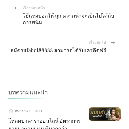
เมนู
เรื่องก่อนหน้า
วิธีแทงบอลให้ ถูก ความน่าจะเป็นไปได้กับ
นำ
การพนัน
ทาง
เรื่องถัดไป
สมัครufabet88888 สามารถได้รับเครดิตฟรี
โพส
บทความแนะนำ
กันยายน 19, 2021
โหลดบาคาร่าออนไลน์ อัตราการ
จ่ายผลตอบแทน ที่มากกว่า