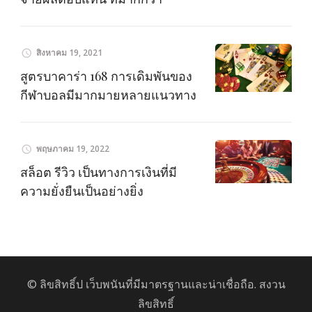
สิงหาคม 19, 2021
สูตรบาคาร่า 168 การเดิมพันของ
กีฬาบอลมีมากมายหลายแนวทาง
พฤษภาคม 19, 2022
สล็อต รีวิว เป็นทางการเงินที่มี
ความยั่งยืนเป็นอย่างยิ่ง
© ลิขสิทธิ์ป
เว็บพนันที่มีมาตรฐานและน่าเชื่อถือ
. สงวน
ลิขสิทธิ์