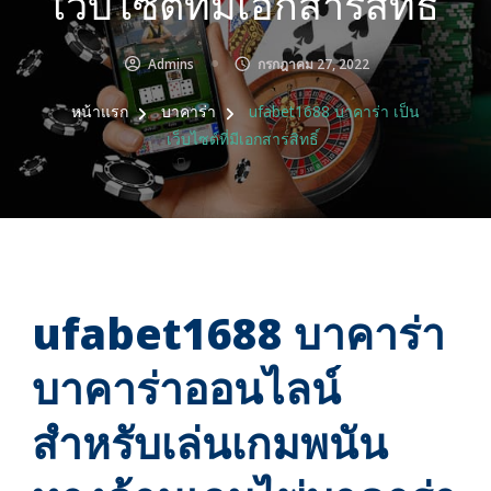
เว็บไซต์ที่มีเอกสารสิทธิ์
Admins
กรกฎาคม 27, 2022
หน้าแรก
บาคาร่า
ufabet1688 บาคาร่า เป็น
เว็บไซต์ที่มีเอกสารสิทธิ์
ufabet1688 บาคาร่า
บาคาร่าออนไลน์
สำหรับเล่นเกมพนัน