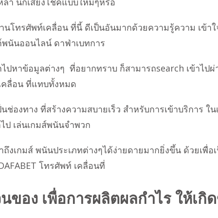
เหล่า นักเสี่ยงโชคแบบใหม่ๆหรือ
โทรศัพท์เคลื่อน ที่นี้ ดีเป็นอันมากด้วยความรู้ความ เข้า
ต์พนันออนไลน์ ดาฟ่าเบทการ
้าไปหาข้อมูลต่างๆ ที่อยากทราบ ก็สามารถsearch เข้าไปผ่า
ลื่อน ที่แทบทั้งหมด
าเป็นช่องทาง ที่สร้างความสบายเร็ว สำหรับการเข้าบริการ ใน
ข้าไป เล่นเกมส์พนันจำพวก
ึงเกมส์ พนันประเภทต่างๆได้ง่ายดายมากยิ่งขึ้น ด้วยเพื่อเป
้DAFABET โทรศัพท์ เคลื่อนที่
วนของ เพื่อการผลิตผลกำไร ให้เกิดข