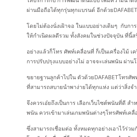
ผ่านมือถือได้ทุกรุ่นทุกแบรนด์ อีกด้วยDAFABETโ
โดยไม่ต้องนั่งเฝ้าจอ ในแบบอย่างเดิมๆ กับกา
ให้กำเนิดผลดีรวม ทั้งสังคมในช่วงปัจจุบัน ที่
อย่างแล้วก็โทร ศัพท์เคลื่อนที่ ก็เป็นเครื่องไม้ 
การปรับปรุงแบบอย่างไม่ อาจจะเล่นพนัน ผ่านโท
ขยายฐานลูกค้าไปใน ตัวด้วยDAFABETโทรศัพท์เคล
ที่สามารถสบายนำพาง่ายได้ทุกแห่ง แต่ว่าสิ่งจำเป
จึงควรเอ๋ยถึงเป็นการ เลือกเว็บไซต์พนันที่ดี ส
พนัน ควรเข้ามาเล่นเกมพนันต่างๆโทรศัพท์เคลื่อน
ซึ่งสามารถเชื่อมต่อ ทั้งหมดทุกอย่างเอาไว้ร่ว