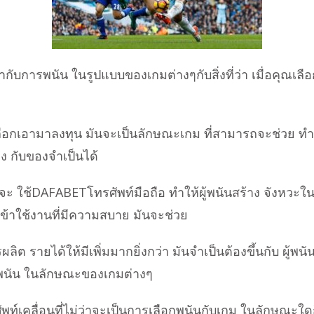
มากับการพนัน ในรูปแบบของเกมต่างๆกับสิ่งที่ว่า เมื่อคุณเลื
เอามาลงทุน มันจะเป็นลักษณะเกม ที่สามารถจะช่วย ทำเงินให้
ง กับของจำเป็นได้
่จะ ใช้DAFABETโทรศัพท์มือถือ ทำให้ผู้พนันสร้าง จังหวะใ
เข้าใช้งานที่มีความสบาย มันจะช่วย
ผลิต รายได้ให้มีเพิ่มมากยิ่งกว่า มันจำเป็นต้องขึ้นกับ ผู้
ารพนัน ในลักษณะของเกมต่างๆ
ศัพท์เคลื่อนที่ไม่ว่าจะเป็นการเลือกพนันกับเกม ในลักษณะใ