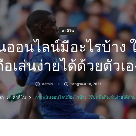
คาสิโน
นออนไลน์มีอะไรบ้าง ใ
ถือเล่นง่ายได้ด้วยตัวเอ
Admin
กรกฎาคม 10, 2021
รก
คาสิโน
การพนันออนไลน์มีอะไรบ้าง ใช้บนมือถือเล่นง่ายได้ด้วย