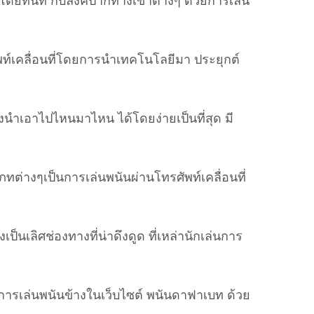
พท์เคลื่อนที่โดยการนำเทคโนโลยีมา ประยุกต์
ีกทั้งนำเอาไปไหนมาไหน ได้โดยง่ายเป็นที่สุด มี
ทต่างๆเป็นการเล่นพนันผ่านโทรศัพท์เคลื่อนที่
ป็นเลิศช่องทางที่น่าดึงดูด ที่เหล่านักเล่นการ
ง การเล่นพนันข้างในเว็บไซต์ พนันดาฟาเบท ด้วย