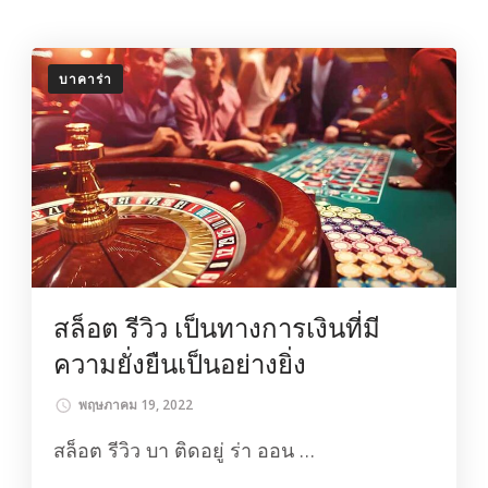
บาคาร่า
สล็อต รีวิว เป็นทางการเงินที่มี
ความยั่งยืนเป็นอย่างยิ่ง
พฤษภาคม 19, 2022
สล็อต รีวิว บา ติดอยู่ ร่า ออน …