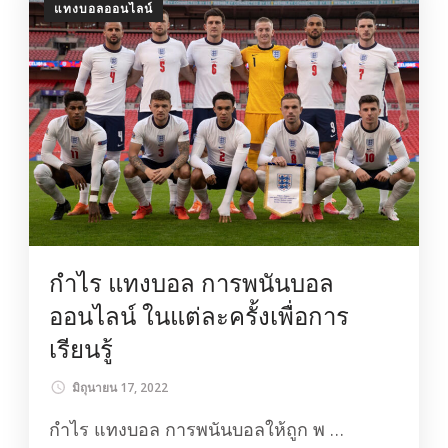
แทงบอลออนไลน์
กำไร แทงบอล การพนันบอล
ออนไลน์ ในแต่ละครั้งเพื่อการ
เรียนรู้
มิถุนายน 17, 2022
กำไร แทงบอล การพนันบอลให้ถูก พ …