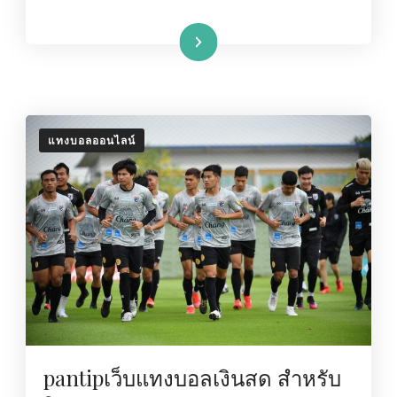
อ่านเพิ่มเติม
แทงบอลออนไลน์
pantipเว็บแทงบอลเงินสด สำหรับ