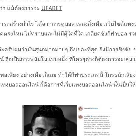
ุว่า แม้ต้องการจะ
UFABET
ร้างกำไร ได้จากการดูบอล เพลงสิ่งเดียวเว็บไซต์แทงบอล ดีเ
ผู้ใดตรงไหน ไม่ทราบและไม่มีผู้ใดที่ใด เกลียดชังกีฬาบอล รวม
ครับผมว่ามันสุนกมากมายๆ ถึงเยอะที่สุด ยิ่งมีการชิงชัย ของน
น์ ถือเป็นการพนันในแบบหนึ่ง ที่ใครๆต่างก็ต้องการจะเล่น เพ
อบพอเพียง อย่างเดียวก็เลย ทำให้กีฬาประเภทนี้ โกรธนักเสี่ย
ทงบอลออนไลน์ ก็คือการที่เว็บแทงบอลออนไลน์ นั้นเป็นให้