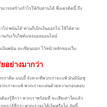
ารถสร้างกำไรให้กับท่านได้ ซึ่งเครดิตนี้ ถึง
ะนำไป พนันได้ ท่านก็เบิกเงินออกไป ใช้ได้ตาม
 ก็ตามกับเว็บไซต์แทงบอลออนไลน์
ายเงินพนัน จะเขียนบอก ไว้หน้าหลักของเว็บ
สียอย่างมากว่า
เราคิด แบบงี้ จังหวะที่พวกเราจะแพ้ มันมีน้อชู
ายที่พวกเราจะแพ้ พวกเราจะเล่นด้วยความรอบคอบ
ต้องรู้สึกว่า พวกเราพร้อมที่ จะเสียเท่าใดแล้ว
เรารู้สึกว่า พวกเราจะได้เงินหรือไม่ อันนี้