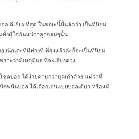
ยี่ยมที่สุด ในขณะนี้นั้นจัดว่า เป็นที่นิยม
ทั้งผู้ใดกันแน่ว่าลูกกลมๆนั้น
ักเตะที่มีท่วงที ที่สูงแล้วล่ะก็จะเป็นที่นิยม
ราะว่ามีเหตุมีผล ที่จะเสี่ยงดวง
งโชคบอล ได้ง่ายดายกว่ายุคเก่าด้วย แต่ว่าที่
นักพนันบอล ได้เลือกเล่นแบบบอลเดียว หรือแม้