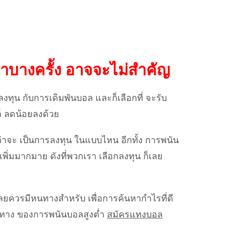
เราบางครั้ง อาจจะไม่สำคัญ
ทุน กับการเดิมพันบอล และก็เลือกที่ จะรับ
งก็ ลดน้อยลงด้วย
่าจะ เป็นการลงทุน ในแบบไหน อีกทั้ง การพนัน
เพิ่มมากมาย ดังที่พวกเรา เลือกลงทุน ก็เลย
็เลยควรมีหนทางสำหรับ เพื่อการค้นหากำไรที่ดี
วิถีทาง ของการพนันบอลสูงต่ำ
สมัครแทงบอล