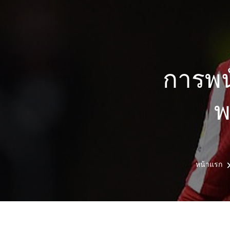
การพน
พ
หน้าแรก