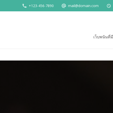
+123-456-7890
mail@domain.com
เว็บพนันที