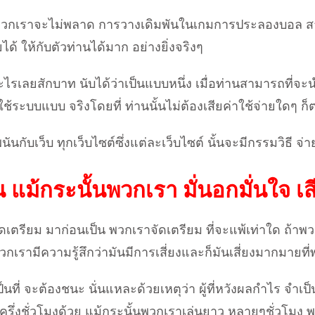
ด เป็นพวกเราจะไม่พลาด การวางเดิมพันในเกมการประลองบอล สาม
ด้ ให้กับตัวท่านได้มาก อย่างยิ่งจริงๆ
ุนอะไรเลยสักบาท นับได้ว่าเป็นแบบหนึ่ง เมื่อท่านสามารถที่จ
ใช้ระบบแบบ จริงโดยที่ ท่านนั้นไม่ต้องเสียค่าใช้จ่ายใดๆ
กับเว็บ ทุกเว็บไซต์ซึ่งแต่ละเว็บไซต์ นั้นจะมีกรรมวิธี จ่
น แม้กระนั้นพวกเรา มั่นอกมั่นใจ เ
ดเตรียม มาก่อนเป็น พวกเราจัดเตรียม ที่จะแพ้เท่าใด ถ้าพวก
พวกเรามีความรู้สึกว่ามันมีการเสี่ยงและก็มันเสี่ยงมากม
ที่ จะต้องชนะ นั่นแหละด้วยเหตุว่า ผู้ที่หวังผลกำไร จำเป็น
ครึ่งชั่วโมงด้วย แม้กระนั้นพวกเราเล่นยาว หลายๆชั่วโมง พวก