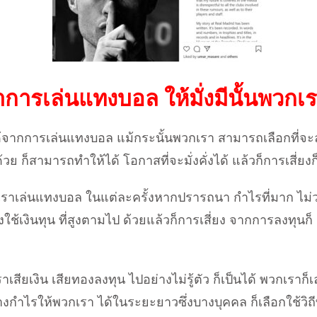
่าการเล่นแทงบอล ให้มั่งมีนั้นพวก
้จากการเล่นแทงบอล แม้กระนั้นพวกเรา สามารถเลือกที่จะลง
ด้วย ก็สามารถทำให้ได้ โอกาสที่จะมั่งคั่งได้ แล้วก็การเสี่ย
กเราเล่นแทงบอล ในแต่ละครั้งหากปรารถนา กำไรที่มาก ไม่ว
ช้เงินทุน ที่สูงตามไป ด้วยแล้วก็การเสี่ยง จากการลงทุนก็ 
เสียเงิน เสียทองลงทุน ไปอย่างไม่รู้ตัว ก็เป็นได้ พวกเราก
สร้างกำไรให้พวกเรา ได้ในระยะยาวซึ่งบางบุคคล ก็เลือกใช้