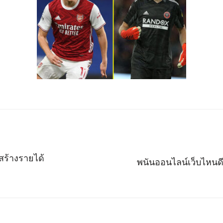
สร้างรายได้
พนันออนไลน์เว็บไหนด