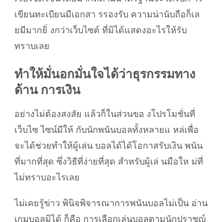
เขียนทะเบียนมีเอกสา รรองรับ ความน่านับถือก็เล
ยมีมากยิ่ งกว่าเว็บไซต์ ที่มิได้แสดงอะไรให้รับ
ทราบเลย
ทำให้มั่นอกมั่นใจได้ว่าธุรกรรมทาง
ด้าน การเงิน
อย่างไม่ต้องสงสัย แล้วก็ในส่วนขอ งโปรโมชั่นที่
เว็บไซ ไซน์มีให้ กับนักพนันบอลทั้งหลายแ หล่เพื่อ
จะได้ช่วยทำให้ผู้เล่น บอลได้ได้โอกาสรับเงิน พนัน
ที่มากที่สุด ซึ่งวิธีที่ง่ายที่สุด สำหรับผู้เล่ นมือให ม่ที่
ไม่ทราบอะไรเลย
ไม่เคยรู้ข่าว พินิจพิจารณาการพนันบอลไม่เป็น อ่าน
เกมบอลมิได้ ก็คือ การเลือกเล่นบอลตามนักปราชญ์