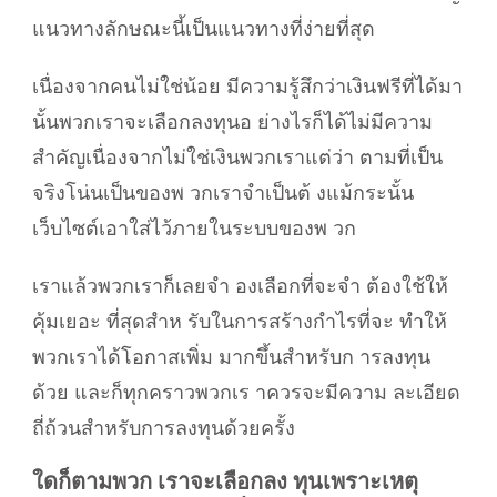
แนวทางลักษณะนี้เป็นแนวทางที่ง่ายที่สุด
เนื่องจากคนไม่ใช่น้อย มีความรู้สึกว่าเงินฟรีที่ได้มา
นั้นพวกเราจะเลือกลงทุนอ ย่างไรก็ได้ไม่มีความ
สำคัญเนื่องจากไม่ใช่เงินพวกเราแต่ว่า ตามที่เป็น
จริงโน่นเป็นของพ วกเราจำเป็นต้ งแม้กระนั้น
เว็บไซต์เอาใส่ไว้ภายในระบบของพ วก
เราแล้วพวกเราก็เลยจำ องเลือกที่จะจำ ต้องใช้ให้
คุ้มเยอะ ที่สุดสำห รับในการสร้างกำไรที่จะ ทำให้
พวกเราได้โอกาสเพิ่ม มากขึ้นสำหรับก ารลงทุน
ด้วย และก็ทุกคราวพวกเร าควรจะมีความ ละเอียด
ถี่ถ้วนสำหรับการลงทุนด้วยครั้ง
ใดก็ตามพวก เราจะเลือกลง ทุนเพราะเหตุ