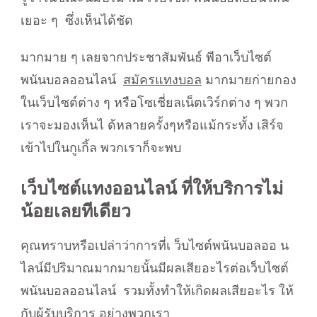
เยอะ ๆ ซึ่งเห็นได้ชัด
มากมาย ๆ เลยจากประชาสัมพันธ์ พีอาเว็บไซต์
พนันบอลออนไลน์
สมัครแทงบอล
มากมายก่ายกอง
ในเว็บไซต์ต่าง ๆ หรือโซเชี่ยลเน็ตเวิร์กต่าง ๆ พวก
เราจะมองเห็นไ ด้หลายครั้งๆหรือแม้กระทั้ง เสิร์จ
เข้าไปในกูเกิ้ล พวกเราก็จะพบ
เว็บไซต์แทงออนไลน์ ที่ให้บริการไม่
น้อยเลยทีเดียว
คุณทราบหรือเปล่าว่าการที่เ ว็บไซต์พนันบอลออ น
ไลน์มีปริมาณมากมายนั้นมีผลเสียอะไรต่อเว็บไซต์
พนันบอลออนไลน์ รวมทั้งทำให้เกิดผลเสียอะไร ให้
กับผู้รับบริการ อย่างพวกเรา