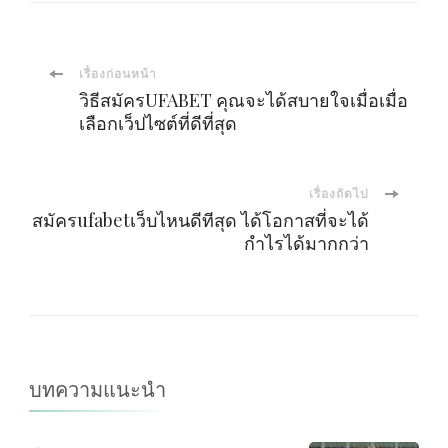
เมนู
เรื่องก่อนหน้า
วิธีสมัครUFABET คุณจะได้สบายใจเมื่อเมื่อ
นำ
เลือกเว็ปไซต์ที่ดีที่สุด
ทาง
เรื่องถัดไป
สมัครufabetเว็บไหนดีทีสุด ได้โอกาสที่จะได้
โพส
กำไรได้มากกว่า
บทความแนะนำ