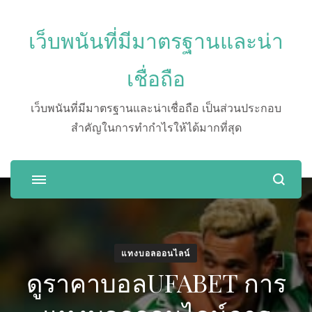
เว็บพนันที่มีมาตรฐานและน่า
เชื่อถือ
เว็บพนันที่มีมาตรฐานและน่าเชื่อถือ เป็นส่วนประกอบ
สำคัญในการทำกำไรให้ได้มากที่สุด
แทงบอลออนไลน์
ดูราคาบอลUFABET การ