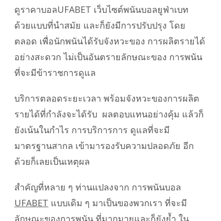
ดูราคาบอลUFABET เว็บไซต์พนันบอลยูฟ่าเบท
ด้วยแบบที่นำสมัย และก็ยังมีการปรับปรุง โดย
ตลอด เพื่อนักพนันได้รับจังหวะของ การผลิตรายได้
อย่างสะดวก ไม่เป็นอันตรายลักษณะของ การพนัน
ที่จะมีข้าราชการดูแล
บริการตลอดระยะเวลา พร้อมจังหวะของการผลิต
รายได้ที่กำลังจะได้รับ ผลตอบแทนอย่างคุ้ม แล้วก็
ยังเน้นในกำไร การบริการการ ดูแลที่จะมี
มาตรฐานสากล เข้ามารองรับความปลอดภัย อีก
ด้วยก็เลยเป็นเหตุผล
สำคัญที่หลาย ๆ ท่านแปลงจาก การพนันบอล
UFABET
แบบเดิม ๆ มาเป็นของพวกเรา ที่จะมี
ลักษณะของการพนัน ที่มากมายและก็ยังย้ำ ใน