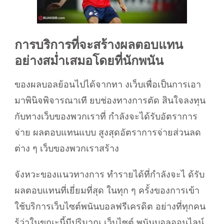
การบริการที่จะสร้างผลตอบแทน
อย่างสม่ำเสมอโดยที่นักพนัน
ของผลบอลย้อนไปได้จากทา งเว็บเพื่อเป็นการเอา
มาพินิจพิจารณาเที ยบช่องทางการตัด สินใจลงทุน
กับทางเว็บของพวกเราที่ กำลังจะได้รับอัตราการ
จ่าย ผลตอบแทนแบบ สูงสุดอัตราการจ่ายส่วนลด
ต่าง ๆ เว็บของพวกเราสร้าง
จังหวะของแนวทางการ ทำรายได้ที่กำลังจะไ ด้รับ
ผลตอบแทนที่เยี่ยมที่สุด ในทุก ๆ ครั้งของการเข้า
ใช้บริการเว็บไซต์พนันบอลฟรีเครดิต อย่างที่ทุกคน
รู้ว่าในขณะนี้มีปริมาณ เว็บไซต์ พนันบอลออนไลน์