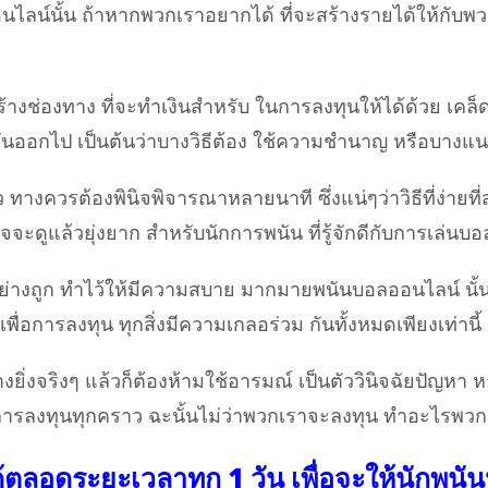
ลน์นั้น ถ้าหากพวกเราอยากได้ ที่จะสร้างรายได้ให้กับพวกเร
างช่องทาง ที่จะทำเงินสำหรับ ในการลงทุนให้ได้ด้วย เคล็ด
ันออกไป เป็นต้นว่าบางวิธีต้อง ใช้ความชำนาญ หรือบางแน
ทางควรต้องพินิจพิจารณาหลายนาที ซึ่งแน่ๆว่าวิธีที่ง่ายท
จะดูแล้วยุ่งยาก สำหรับนักการพนัน ที่รู้จักดีกับการเล่นบอล
ๆอย่างถูก ทำไว้ให้มีความสบาย มากมายพนันบอลออนไลน์ นั้นสำ
ับเพื่อการลงทุน ทุกสิ่งมีความเกลอร่วม กันทั้งหมดเพียงเท่านี
ยิ่งจริงๆ แล้วก็ต้องห้ามใช้อารมณ์ เป็นตัววินิจฉัยปัญหา ห
บ การลงทุนทุกคราว ฉะนั้นไม่ว่าพวกเราจะลงทุน ทำอะไรพวก
ลอดระยะเวลาทุก 1 วัน เพื่อจะให้นักพนันนั