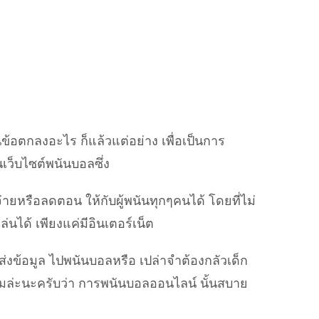
้อตกลงอะไร ก็แล้วแต่อย่าง เพื่อเป็นการ
เว็บไซต์พนันบอลซึ่ง
ายหรือลดตอน ให้กับผู้พนันทุกๆคนได้ โดยที่ไม่
ล่นได้ เพียงแค่มีอินเตอร์เน็ต
่งข้อมูล ไปพนันบอลหรือ เปล่าจำต้องกลัวเด็ก
ไหมล่ะนะครับว่า การพนันบอลออนไลน์ นั้นสบาย