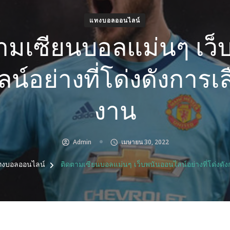
แทงบอลออนไลน์
ามเซียนบอลแม่นๆ เว็
น์อย่างที่โด่งดังการเล
งาน
Admin
เมษายน 30, 2022
ทงบอลออนไลน์
ติดตามเซียนบอลแม่นๆ เว็บพนันออนไลน์อย่างที่โด่งดัง