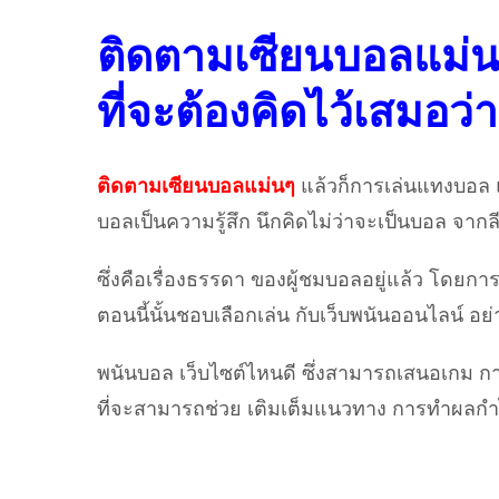
ติดตามเซียนบอลแม่
ที่จะต้องคิดไว้เสมอว
ติดตามเซียนบอลแม่นๆ
แล้วก็การเล่นแทงบอล แ
บอลเป็นความรู้สึก นึกคิดไม่ว่าจะเป็นบอล จา
ซึ่งคือเรื่องธรรดา ของผู้ชมบอลอยู่แล้ว โดยกา
ตอนนี้นั้นชอบเลือกเล่น กับเว็บพนันออนไลน์ อย่า
พนันบอล เว็บไซต์ไหนดี ซึ่งสามารถเสนอเกม การเ
ที่จะสามารถช่วย เติมเต็มแนวทาง การทำผลกำไร 