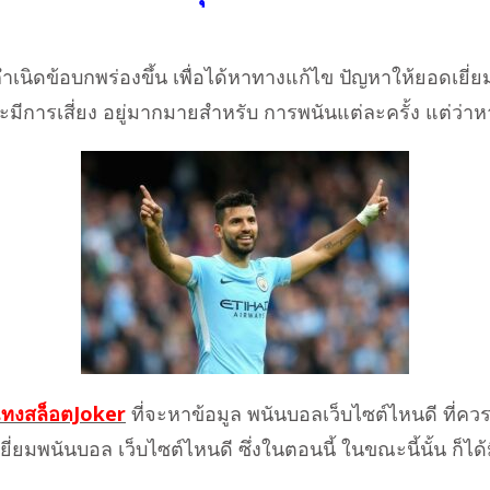
กำเนิดข้อบกพร่องขึ้น เพื่อได้หาทางแก้ไข ปัญหาให้ยอดเยี่
ะมีการเสี่ยง อยู่มากมายสำหรับ การพนันแต่ละครั้ง แต่ว่า
ทงสล็อตJoker
ที่จะหาข้อมูล พนันบอลเว็บไซต์ไหนดี ที่คว
ีเยี่ยมพนันบอล เว็บไซต์ไหนดี ซึ่งในตอนนี้ ในขณะนี้นั้น