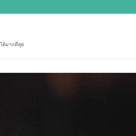
อ
ด้มากที่สุด