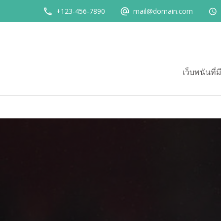
+123-456-7890
mail@domain.com
เว็บพนันที