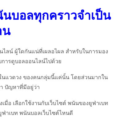
ันบอลทุกคราวจำเป็น
าน
นไลน์ ผู้ใดกันแน่ที่เผลอไผล สำหรับในการมอง
กับการดูบอลออนไลน์ไปด้วย
พาะในแวดวง ของคนกลุ่มนี้แค่นั้น โดยส่วนมากใน
ปัญหาที่มีอยู่ว่า
เมื่อ เลือกใช้งานกับเว็บไซต์ พนันของยูฟ่าเบท
ยูฟ่าเบท พนันบอลเว็บไซต์ไหนดี