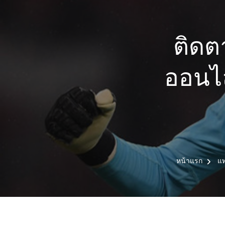
ติดต
ออนไล
หน้าแรก
แ