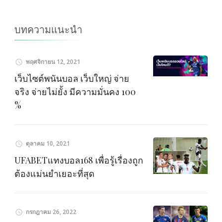
บทความแนะนำ
พฤศจิกายน 12, 2021
เว็บไซต์พนันบอล เว็บใหญ่ จ่าย
จริง จ่ายไม่ยั้ง มีความมั่นคง 100
%
ตุลาคม 10, 2021
UFABETแทงบอล168 เพื่อรู้เรื่องถูก
ต้องแม่นยำเยอะที่สุด
กรกฎาคม 26, 2022