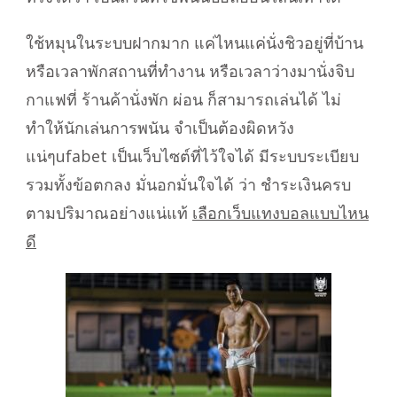
ใช้หมุนในระบบฝากมาก แค่ไหนแค่นั่งชิวอยู่ที่บ้าน
หรือเวลาพักสถานที่ทำงาน หรือเวลาว่างมานั่งจิบ
กาแฟที่ ร้านค้านั่งพัก ผ่อน ก็สามารถเล่นได้ ไม่
ทำให้นักเล่นการพนัน จำเป็นต้องผิดหวัง
แน่ๆufabet เป็นเว็บไซต์ที่ไว้ใจได้ มีระบบระเบียบ
รวมทั้งข้อตกลง มั่นอกมั่นใจได้ ว่า ชำระเงินครบ
ตามปริมาณอย่างแน่แท้
เลือกเว็บแทงบอลแบบไหน
ดี