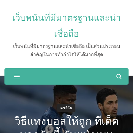
เว็บพนันที่มีมาตรฐานและน่า
เชื่อถือ
เว็บพนันที่มีมาตรฐานและน่าเชื่อถือ เป็นส่วนประกอบ
สำคัญในการทำกำไรให้ได้มากที่สุด
คาสิโน
วิธีแทงบอลให้ถูก ทีเด็ด