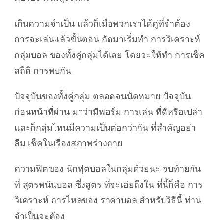
เกินความจำเป็น แล้วก็เมื่อพวกเราได้คู่ที่จำต้อง
การจะเล่นแล้วขั้นตอน ถัดมาเริ่มทำ การวิเคราะห์
กลุ่มบอล ของทั้งคู่กลุ่มได้เลย โดยจะให้ทำ การเช็ค
สถิติ การพบกัน
ปัจจุบันของทั้งคู่กลุ่ม ตลอดจนนัดหมาย ปัจจุบัน
ก่อนหน้าที่ผ่าน มาว่ามีฟอร์ม การเล่น ที่ดีหรือเปล่า
และก็กลุ่มไหนมีความเป็นต่อกว่ากัน ที่สำคัญอย่า
ลืม เช็คในเรื่องสภาพร่างกาย
ความฟิตของ นักฟุตบอลในกลุ่มด้วยนะ จบท้ายกัน
ที่ สูตรพนันบอล ซึ่งสูตร ที่จะเอ่ยถึงใน ที่นี้ก็คือ การ
วิเคราะห์ การไหลของ ราคาบอล สำหรับวิธีนี้ ท่าน
จำเป็นจะต้อง