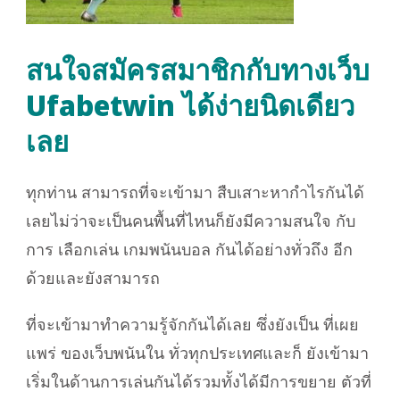
สนใจสมัครสมาชิกกับทางเว็บ
Ufabetwin ได้ง่ายนิดเดียว
เลย
ทุกท่าน สามารถที่จะเข้ามา สืบเสาะหากำไรกันได้
เลยไม่ว่าจะเป็นคนพื้นที่ไหนก็ยังมีความสนใจ กับ
การ เลือกเล่น เกมพนันบอล กันได้อย่างทั่วถึง อีก
ด้วยและยังสามารถ
ที่จะเข้ามาทำความรู้จักกันได้เลย ซึ่งยังเป็น ที่เผย
แพร่ ของเว็บพนันใน ทั่วทุกประเทศและก็ ยังเข้ามา
เริ่มในด้านการเล่นกันได้รวมทั้งได้มีการขยาย ตัวที่