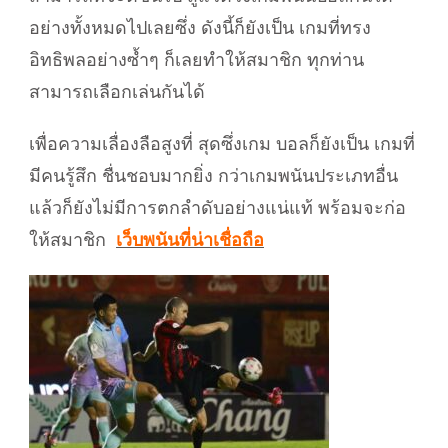
อย่างทั้งหมดไปเลยซึ่ง ดังนี้ก็ยังเป็น เกมที่ทรง
อิทธิพลอย่างซ้ำๆ ก็เลยทำให้สมาชิก ทุกท่าน
สามารถเลือกเล่นกันได้
เพื่อความเลื่องลือสูงที่ สุดซึ่งเกม บอลก็ยังเป็น เกมที่
มีคนรู้สึก ชื่นชอบมากยิ่ง กว่าเกมพนันประเภทอื่น
แล้วก็ยังไม่มีการตกลำดับอย่างแน่แท้ พร้อมจะก่อ
ให้สมาชิก
เว็บพนันที่น่าเชื่อถือ