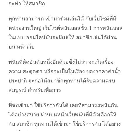
จะทำ ให้สมาชิก
ทุกท่านสามารถ เข้ามาร่วมเล่นได้ กับเว็บไซต์ที่มี
หน่วยงานใหญ่ เว็บไซต์พนันบอลชั้น 1 การพนันบอล
ในแบบ ออนไลน์มันจะมีผลให้ สมาชิกเล่นได้ผ่าน
บน หน้าเว็บ
พนันที่ติดอันดับหนึ่งอีกด้วยซึ่งไม่ว่า จะเกิดเรื่อง
ความ สะดุดตา หรือจะเป็นในเรื่อง ของราคาค่าน้ำ
ประปาก็ จะก่อให้สมาชิกทุกท่านได้รับความครบ
สมบูรณ์ สำหรับเพื่อการ
ที่จะเข้ามา ใช้บริการกันได้ เลยที่สามารถพนันกัน
ได้อย่างสบาย ผ่านบนหน้าเว็บพนันที่มีตัวเลือกให้
กับ สมาชิก ทุกท่านได้เข้ามา ใช้บริการกัน ได้อย่าง