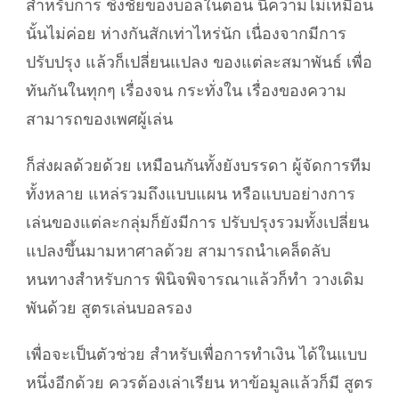
สำหรับการ ชิงชัยของบอลในตอน นี้ความไม่เหมือน
นั้นไม่ค่อย ห่างกันสักเท่าไหร่นัก เนื่องจากมีการ
ปรับปรุง แล้วก็เปลี่ยนแปลง ของแต่ละสมาพันธ์ เพื่อ
ทันกันในทุกๆ เรื่องจน กระทั่งใน เรื่องของความ
สามารถของเพศผู้เล่น
ก็ส่งผลด้วยด้วย เหมือนกันทั้งยังบรรดา ผู้จัดการทีม
ทั้งหลาย แหล่รวมถึงแบบแผน หรือแบบอย่างการ
เล่นของแต่ละกลุ่มก็ยังมีการ ปรับปรุงรวมทั้งเปลี่ยน
แปลงขึ้นมามหาศาลด้วย สามารถนำเคล็ดลับ
หนทางสำหรับการ พินิจพิจารณาแล้วก็ทำ วางเดิม
พันด้วย สูตรเล่นบอลรอง
เพื่อจะเป็นตัวช่วย สำหรับเพื่อการทำเงิน ได้ในแบบ
หนึ่งอีกด้วย ควรต้องเล่าเรียน หาข้อมูลแล้วก็มี สูตร