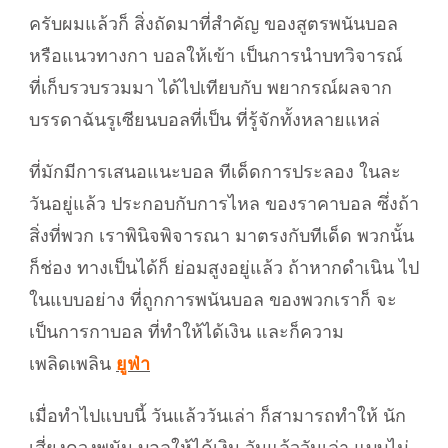
ครับผมแล้วก็ สิ่งถัดมาที่สำคัญ ของสูตรพนันบอล
หรือแนวทางกา บอลให้เข้า เป็นการนำบทวิจารณ์
ที่เก็บรวบรวมมา ได้ไปเทียบกับ พยากรณ์ผลจาก
บรรดาฉันรูเซียนบอลที่เป็น ที่รู้จักทั้งหลายแหล่
ที่มักมีการเสนอแนะบอล ทีเด็ดการประลอง ในละ
วันอยู่แล้ว ประกอบกับการไหล ของราคาบอล ซึ่งถ้า
สิ่งที่พวก เราพินิจพิจารณา มาตรงกับทีเด็ด พวกนั้น
ก็ช่อง ทางเป็นได้ก็ ย่อมสูงอยู่แล้ว ถ้าหากดำเนิน ไป
ในแบบอย่าง ที่ถูกการพนันบอล ของพวกเราก็ จะ
เป็นการกาบอล ที่ทำให้ได้เงิน และก็ความ
เพลิดเพลิน
ยูฟ่า
เมื่อทำไปแบบนี้ วันแล้ววันเล่า ก็สามารถทำให้ นัก
เสี่ยงดวงพนัน บอลให้ได้เงิน วันแล้ววันเล่า แบบไม่