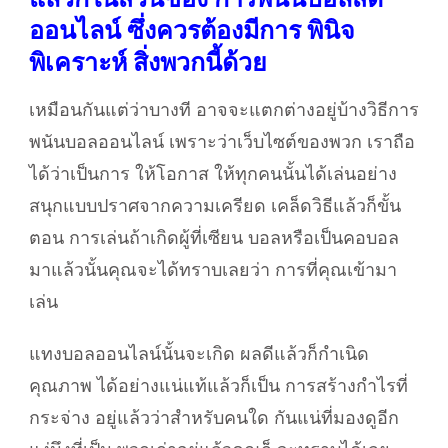
ออนไลน์ ซึ่งควรต้องมีการ พินิจ
พิเคราะห์ สิ่งพวกนี้ด้วย
เหมือนกันแต่ว่าบางที อาจจะแตกต่างอยู่บ้างวิธีการ
พนันบอลออนไลน์ เพราะว่าเว็บไซต์ของพวก เราถือ
ได้ว่าเป็นการ ให้โอกาส ให้ทุกคนนั้นได้เล่นอย่าง
สนุกแบบปราศจากความเครียด เคล็ดวิธีแล้วก็ขั้น
ตอน การเล่นถ้าเกิดผู้ที่เซียน บอลหรือเป็นคอบอล
มาแล้วนั้นคุณจะได้ทราบเลยว่า การที่คุณเข้ามา
เล่น
แทงบอลออนไลน์นั้นจะเกิด ผลดีแล้วก็กำเนิด
คุณภาพ ได้อย่างแน่แท้แล้วก็เป็น การสร้างกำไรที่
กระจ่าง อยู่แล้วว่าสำหรับคนใด กันแน่ที่มองดูอีก