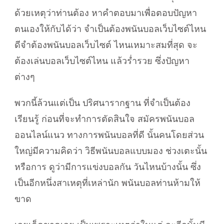
ด้วยเหตุว่าท่านต้อง หาคำตอบมาเพื่อตอบปัญหา
ตนเองให้กับได้ว่า จำเป็นต้องพนันบอลเว็บไซต์ไหน
ดีจำต้องพนันบอลเว็บไซต์ ไหนเหมาะสมที่สุด จะ
ต้องเล่นบอลเว็บไซต์ไหน แล้วร่ำรวย ซึ่งปัญหา
ต่างๆ
พวกนี้ล้วนแต่เป็น ปริศนารากฐาน ที่จำเป็นต้อง
เรียนรู้ ก่อนที่จะทำการตัดสินใจ สมัครพนันบอล
ออนไลน์แนว ทางการพนันบอลที่ดี นั้นคนโดยส่วน
ใหญ่มีความคิดว่า วิธีพนันบอลแบบมอง ช่วงเตะนั้น
หรือการ ดูว่ามีการแข่งบอลกัน วันไหนบ้างนั้น ซึ่ง
เป็นอีกหนึ่งสาเหตุที่เหล่านัก พนันบอลท่านห้ามให้
ขาด