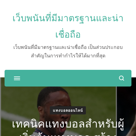
เว็บพนันที่มีมาตรฐานและน่า
เชื่อถือ
เว็บพนันที่มีมาตรฐานและน่าเชื่อถือ เป็นส่วนประกอบ
สำคัญในการทำกำไรให้ได้มากที่สุด
แทงบอลออนไลน์
เทคนิคแทงบอลสำหรับผู้