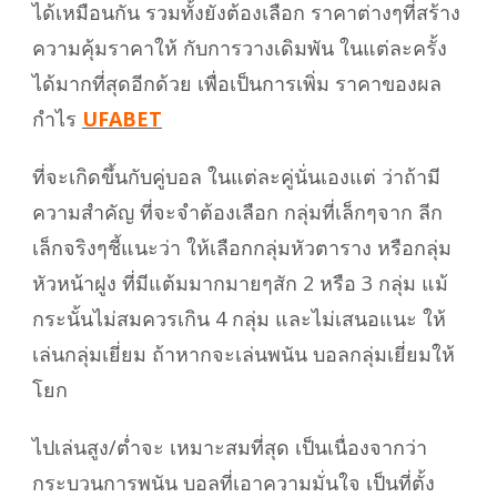
ได้เหมือนกัน รวมทั้งยังต้องเลือก ราคาต่างๆที่สร้าง
ความคุ้มราคาให้ กับการวางเดิมพัน ในแต่ละครั้ง
ได้มากที่สุดอีกด้วย เพื่อเป็นการเพิ่ม ราคาของผล
กำไร
UFABET
ที่จะเกิดขึ้นกับคู่บอล ในแต่ละคู่นั่นเองแต่ ว่าถ้ามี
ความสำคัญ ที่จะจำต้องเลือก กลุ่มที่เล็กๆจาก ลีก
เล็กจริงๆชี้แนะว่า ให้เลือกกลุ่มหัวตาราง หรือกลุ่ม
หัวหน้าฝูง ที่มีแต้มมากมายๆสัก 2 หรือ 3 กลุ่ม แม้
กระนั้นไม่สมควรเกิน 4 กลุ่ม และไม่เสนอแนะ ให้
เล่นกลุ่มเยี่ยม ถ้าหากจะเล่นพนัน บอลกลุ่มเยี่ยมให้
โยก
ไปเล่นสูง/ต่ำจะ เหมาะสมที่สุด เป็นเนื่องจากว่า
กระบวนการพนัน บอลที่เอาความมั่นใจ เป็นที่ตั้ง