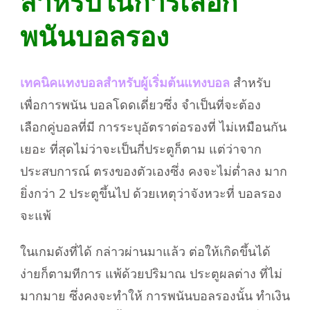
สำหรับในการเลือก
พนันบอลรอง
เทคนิคแทงบอลสำหรับผู้เริ่มต้นแทงบอล
สำหรับ
เพื่อการพนัน บอลโดดเดี่ยวซึ่ง จำเป็นที่จะต้อง
เลือกคู่บอลที่มี การระบุอัตราต่อรองที่ ไม่เหมือนกัน
เยอะ ที่สุดไม่ว่าจะเป็นกี่ประตูก็ตาม แต่ว่าจาก
ประสบการณ์ ตรงของตัวเองซึ่ง คงจะไม่ต่ำลง มาก
ยิ่งกว่า 2 ประตูขึ้นไป ด้วยเหตุว่าจังหวะที่ บอลรอง
จะแพ้
ในเกมดังที่ได้ กล่าวผ่านมาแล้ว ต่อให้เกิดขึ้นได้
ง่ายก็ตามทีการ แพ้ด้วยปริมาณ ประตูผลต่าง ที่ไม่
มากมาย ซึ่งคงจะทำให้ การพนันบอลรองนั้น ทำเงิน