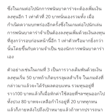
ซึ่งในเกมต่อไปนักการพนันบาคาร่าจะต้องเพิ่มเงิน
ลงทุนอีก 1 เท่าตัวที่ 20 บาทนั่นเองรวมทั้ง เมื่อ
กำเนิดความบกพร่องอีกครั้งซึ่งในเกมต่อไปนักเล่น
การพนันบาคาร่าจำเป็นต้องลงทุนเพิ่มด้วยเงินลงทุน
ที่สูงกว่ารอบก่อนหน้านี้อีก 1 เท่าตัวหรือมากยิ่งกว่า
นั้นโดยขึ้นกับความจำเป็น ของนักการพนันบาคาร่า
เอง
ตัวอย่างเช่นในเกมที่ 3 เป็นการวางเดิมพันด้วยเงิน
ลงทุนเริ่ม 50 บาทถ้าเกิดบรรลุผลสำเร็จ ในเกมดังที่
กล่าวมาแล้วจะได้รับผลตอบแทน รวมทุนอยู่ที่
ราว100 บาทแล้วก็เมื่อหักค่าใช้สอยที่ฯลฯทุนออกไป
ทั้งปวง 80 บาทจะเหลือกำไรอยู่ที่ 20 บาททุกหน
แล้วก็ภายหลังไปถึงเป้าหมายแล้วถ้าหากปรารถนา