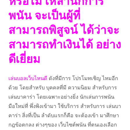
หรือไม่ เหล่านักการ
พนัน จะเป็นผู้ที่
สามารถพิสูจน์ ได้ว่าจะ
สามารถทำเงินได้ อย่าง
ดีเยี่ยม
เล่นบอลเว็บไหนดี
ดังที่มีการ โปรโมทเชิญ ไหมอีก
ด้วย โดยสำหรับ บุคคลที่มี ความนิยม สำหรับการ
เล่นบาคาร่า โดยเฉพาะอย่างยิ่ง นักเล่นการพนัน
มือใหม่ที่ พึ่งพิงเข้ามา ใช้บริการ สำหรับการ เล่นบา
คาร่า สิ่งที่เป็น ลำดับแรกก็คือ จะต้องเข้า มาศึกษา
กฎข้อตกลง ต่างๆของ เว็บไซต์พนัน ที่ตนเองเลือก