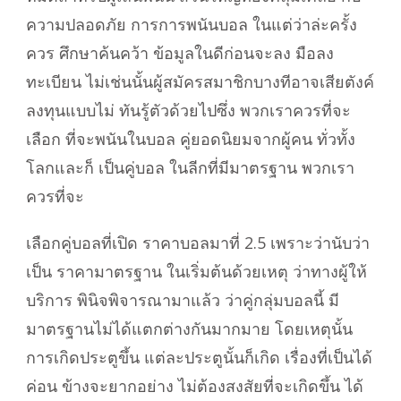
ความปลอดภัย การการพนันบอล ในแต่ว่าล่ะครั้ง
ควร ศึกษาค้นคว้า ข้อมูลในดีก่อนจะลง มือลง
ทะเบียน ไม่เช่นนั้นผู้สมัครสมาชิกบางทีอาจเสียตังค์
ลงทุนแบบไม่ ทันรู้ตัวด้วยไปซึ่ง พวกเราควรที่จะ
เลือก ที่จะพนันในบอล คู่ยอดนิยมจากผู้คน ทั่วทั้ง
โลกและก็ เป็นคู่บอล ในลีกที่มีมาตรฐาน พวกเรา
ควรที่จะ
เลือกคู่บอลที่เปิด ราคาบอลมาที่ 2.5 เพราะว่านับว่า
เป็น ราคามาตรฐาน ในเริ่มต้นด้วยเหตุ ว่าทางผู้ให้
บริการ พินิจพิจารณามาแล้ว ว่าคู่กลุ่มบอลนี้ มี
มาตรฐานไม่ได้แตกต่างกันมากมาย โดยเหตุนั้น
การเกิดประตูขึ้น แต่ละประตูนั้นก็เกิด เรื่องที่เป็นได้
ค่อน ข้างจะยากอย่าง ไม่ต้องสงสัยที่จะเกิดขึ้น ได้