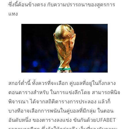
ซึ่งนี้ค้อนข้างตรง กับความปรารถนาของสูตรการ
แทง
สกอร์ต่ำนี้ ทั้งควรที่จะเลือก คู่บอลที่อยู่ในกึ่งกลาง
ตอนตารางสำหรับ ในการแข่งลีกโดย สามารถพินิจ
พิจารณา ได้จากสถิติตารางการประลอง แล้วก็
บางทีอาจเลือกการพนันในคู่บอลที่มีกลุ่ม ในตอน
อันดับหนึ่ง ของตารางลงแข่ง ขันกันด้วยUFABET