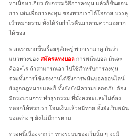
หาเนื้อหาเกี่ยว กับกรรมวิธีการลงทุน แล้วก็ขั้นตอน
การ เล่นเพื่อการลงทุน ของพวกเราได้โอกาส บรรลุ
เป้าหมายรวม ทั้งได้รับกำไรคืนมาตามความอยาก
ได้ของ
พวกเรามากขึ้นเรื่อยๆสักครู่ พวกเรามาดู กันว่า
แนวทางของ
สมัครแทงบอล
การพนันบอล มันจะ
คืออะไร ถ้าสามารถเอา ไปใช้สำหรับการลงทุน
รวมทั้งการใช้แรงงานได้ซึ่งการพนันบอลออนไลน์
ยังถูกกฎหมายและก็ ทั้งยังยังมีความปลอดภัย ต้อง
มีกระบวนการ ทำธุรกรรม ที่มั่งคงจะและไม่ต้อง
หลอกให้พวกเรา โอนเงินแล้วหนีหาย ทั้งยังเว็บพนัน
บอลต่าง ๆ ยังไม่มีการตาม
ทวงหนี้เนื่องจากว่า ทางระบบของเว็บนั้น ๆ จะมี