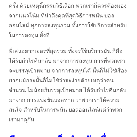
ครั้ง ด้วยเหตุนี้กรรมวิธีเลือก พวกเราก็ควรต้องมอง
จากแนวโน้ม ที่น่าดึงดูดที่สุดวิธีการพนัน บอล
ออนไลน์ ทุกการลงทุนรวม ทั้งการใช้บริการสำหรับ
ในการลงทุน สิ่งที่
พี่เล่นอยากเยอะที่สุดรวม ทั้งจะใช้บริการมัน ก็คือ
ได้รับกำไรคืนกลับ มาจากการลงทุน การที่พวกเรา
จะบรรลุเป้าหมาย จากการลงทุนได้ นั้นก็ไม่ใช่เรื่อง
ยากแม้กระนั้นก็ไม่ใช้ว่าจะง่ายด้วยเหตุว่าคน
จำนวน ไม่น้อยก็บรรลุเป้าหมาย ได้รับกำไรคืนกลับ
มาจาก การแข่งขันบอลหาก ว่าพวกเราให้ความ
สนใจ สำหรับในการพนัน บอลออนไลน์แต่ว่าพวก
เรามาดูกัน