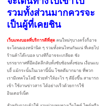
จะเดินทางไปเข้าไป
รวมทั้งส่วนมากควรจะ
เป็นผู้ที่เคยชิน
เว็บแทงบอลที่บริการดีที่สุด
คนใหม่ๆบางครั้งก็อาจ
จะโดนมองหน้านิด ๆ รวมทั้งคนไหนกันแน่ ที่เคยไป
ร้านค้าโต๊ะบอล บางทีก็อาจจะเกลียด ชัง
บรรยากาศที่อึดอัดลึกลับทั้งซับซ้อนทั้งซ่อน เงื่อนแบ
บงี้ แม้กระนั้นในเวลานี้นั้น โชคดีมากมาย ที่พวก
เรามีเทคโนโลยี ช่วยทำให้อะไร ๆ ดียิ่งขึ้น สามารถ
เข้า ใช้งานข่าวสาร ได้อย่างเร็วด้วยการใช้
อินเตอร์เน็ต
สำหรับการเข้าใช้ งานผ่านหนทางเว็บไซต์ ไซด์หรือ