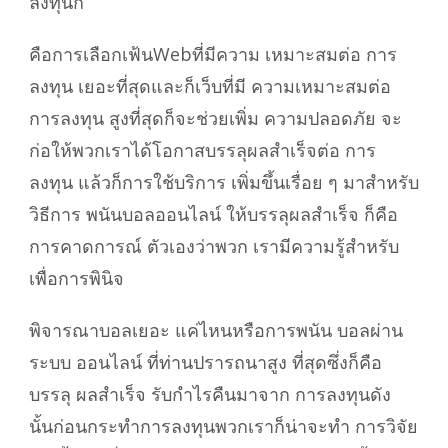
ลงทุนก็
คือการเลือกเฟ้นWebที่มีความ เหมาะสมต่อ การ
ลงทุน เยอะที่สุดและก็เว็บที่มี ความเหมาะสมต่อ
การลงทุน สูงที่สุดก็จะช่วยเพิ่ม ความปลอดภัย จะ
ก่อให้พวกเราได้โอกาสบรรลุผลสำเร็จต่อ การ
ลงทุน แล้วก็การใช้บริการ เพิ่มขึ้นเรื่อย ๆ มาสำหรับ
วิธีการ พนันบอลออนไลน์ ให้บรรลุผลสำเร็จ ก็คือ
การคาดการณ์ ตัวเองว่าพวก เรามีความรู้สำหรับ
เพื่อการพินิจ
พิจารณาบอลเยอะ แค่ไหนหรือการพนัน บอลผ่าน
ระบบ ออนไลน์ ที่ท่านปรารถนาสูง ที่สุดซึ่งก็คือ
บรรลุ ผลสำเร็จ รับกำไรคืนมาจาก การลงทุนดัง
นั้นก่อนกระทำการลงทุนพวกเราก็น่าจะทำ การวิจัย