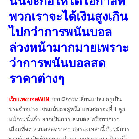
นั้นจะก่อให้ได้โอกาสที่
พวกเราจะได้เงินสูงเกิน
ไปกว่าการพนันบอล
ล่วงหน้ามากมายเพราะ
ว่าการพนันบอลสด
ราคาต่างๆ
เว็บแทงบอลWIN
ชอบมีการเปลี่ยนแปลง อยู่เป็น
ประจำอย่าง เช่นแม้บอลคู่หนึ่ง แพงต่อรองที่ 1 ลูก
แม้กระนั้นถ้า หากเป็นการเล่นบอล หรือพวกเรา
เลือกที่จะเล่นบอลสดราคา ต่อรองเหล่านี้ ก็จะมีการ
ปรับด้วย เป็นต้นว่าบางทีอาจ จะปรับลงมาเป็น ครึ่ง