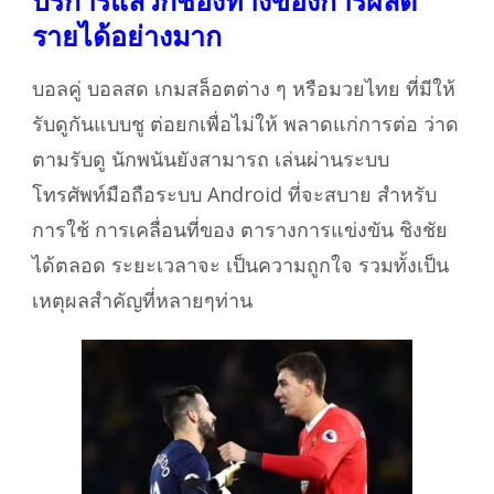
รายได้อย่างมาก
บอลคู่ บอลสด เกมสล็อตต่าง ๆ หรือมวยไทย ที่มีให้
รับดูกันแบบชู ต่อยกเพื่อไม่ให้ พลาดแก่การต่อ ว่าด
ตามรับดู นักพนันยังสามารถ เล่นผ่านระบบ
โทรศัพท์มือถือระบบ Android ที่จะสบาย สำหรับ
การใช้ การเคลื่อนที่ของ ตารางการแข่งขัน ชิงชัย
ได้ตลอด ระยะเวลาจะ เป็นความถูกใจ รวมทั้งเป็น
เหตุผลสำคัญที่หลายๆท่าน