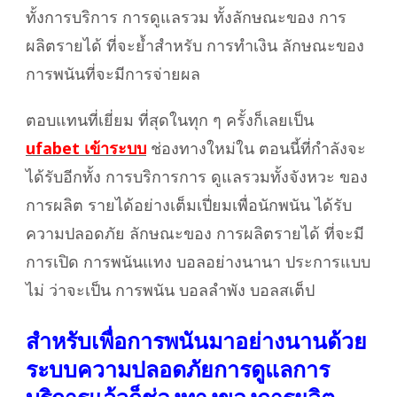
ทั้งการบริการ การดูแลรวม ทั้งลักษณะของ การ
ผลิตรายได้ ที่จะย้ำสำหรับ การทำเงิน ลักษณะของ
การพนันที่จะมีการจ่ายผล
ตอบแทนที่เยี่ยม ที่สุดในทุก ๆ ครั้งก็เลยเป็น
ufabet เข้าระบบ
ช่องทางใหม่ใน ตอนนี้ที่กำลังจะ
ได้รับอีกทั้ง การบริการการ ดูแลรวมทั้งจังหวะ ของ
การผลิต รายได้อย่างเต็มเปี่ยมเพื่อนักพนัน ได้รับ
ความปลอดภัย ลักษณะของ การผลิตรายได้ ที่จะมี
การเปิด การพนันแทง บอลอย่างนานา ประการแบบ
ไม่ ว่าจะเป็น การพนัน บอลลำพัง บอลสเต็ป
สำหรับเพื่อการพนันมาอย่างนานด้วย
ระบบความปลอดภัยการดูแลการ
บริการแล้วก็ช่องทางของการผลิต