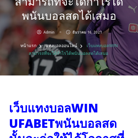
สามารถที่จะได้กำไรได้
พนันบอลสดได้เสมอ
Admin
ธันวาคม 16, 2021
หน้าแรก
แทงบอลออนไลน์
เว็บแทงบอลWIN
สามารถที่จะได้กำไรได้พนันบอลสดได้เสมอ
เว็บแทงบอลWIN
UFABETพนันบอลสด