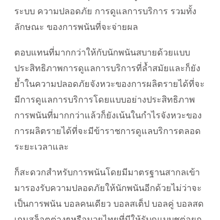
ระบบ ความปลอดภัย การดูแลการบริการ รวมทั้ง
ลักษณะ ของการพนันที่จะจ่ายผล
ตอบแทนที่มากกว่าให้กับนักพนันสบายด้วยแบบ
ประสิทธิภาพการดูแลการบริการที่ล้ำสมัยและก็ยัง
ย้ำในความปลอดภัยจังหวะของการผลิตรายได้ที่จะ
มีการดูแลการบริการโดยแบบอย่างประสิทธิภาพ
การพนันที่มากกว่าแล้วก็ยังเน้นในกำไรจังหวะของ
การผลิตรายได้ที่จะมีข้าราชการดูแลบริการตลอด
ระยะเวลาและ
ก็สะดวกสำหรับการพนันโดยมีมาตรฐานสากลเข้า
มารองรับความปลอดภัยให้นักพนันอีกด้วยไม่ว่าจะ
เป็นการพนัน บอลคนเดียว บอลสเต็ป บอลคู่ บอลสด
เกมสล็อตต่างๆหรือมวยไทยที่มีให้รับดูแบบชูต่อยก