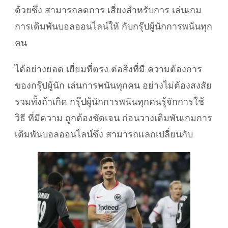
ด้วยซึ่ง สามารถลดการ เสี่ยงสำหรับการ เล่นเกม
การเดิมพันบอลออนไลน์ให้ กับกรุ๊ปผู้นักการพนันทุก
คน
ได้อย่างยอด เยี่ยมที่ตรง ต่อสิ่งที่มี ความต้องการ
ของกรุ๊ปผู้นัก เล่นการพนันทุกคน อย่างไม่ต้องสงสัย
รวมทั้งถ้าเกิด กรุ๊ปผู้นักการพนันทุกคนรู้จักการใช้
วิธี ที่มีความ ถูกต้องชัดเจน ก่อนวางเดิมพันเกมการ
เดิมพันบอลออนไลน์ซึ่ง สามารถแลกเปลี่ยนกับ