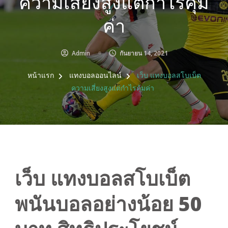
ความเสี่ยงสูงแต่กำไรคุ้ม
ค่า
Admin
กันยายน 14, 2021
หน้าแรก
แทงบอลออนไลน์
เว็บ แทงบอลสโบเบ็ต
ความเสี่ยงสูงแต่กำไรคุ้มค่า
เว็บ แทงบอลสโบเบ็ต
พนันบอลอย่างน้อย 50