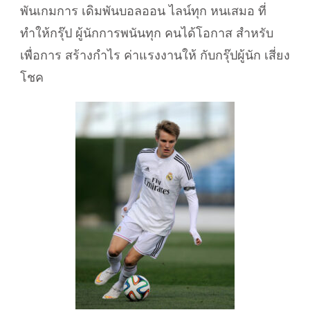
พันเกมการ เดิมพันบอลออน ไลน์ทุก หนเสมอ ที่
ทำให้กรุ๊ป ผู้นักการพนันทุก คนได้โอกาส สำหรับ
เพื่อการ สร้างกำไร ค่าแรงงานให้ กับกรุ๊ปผู้นัก เสี่ยง
โชค