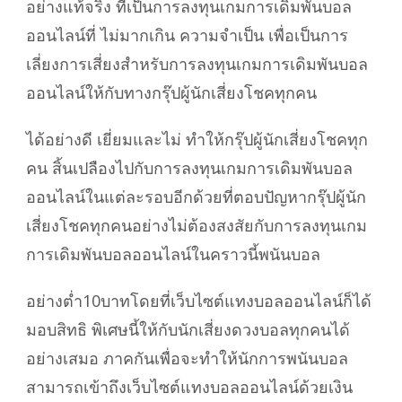
อย่างแท้จริง ที่เป็นการลงทุนเกมการเดิมพันบอล
ออนไลน์ที่ ไม่มากเกิน ความจำเป็น เพื่อเป็นการ
เลี่ยงการเสี่ยงสำหรับการลงทุนเกมการเดิมพันบอล
ออนไลน์ให้กับทางกรุ๊ปผู้นักเสี่ยงโชคทุกคน
ได้อย่างดี เยี่ยมและไม่ ทำให้กรุ๊ปผู้นักเสี่ยงโชคทุก
คน สิ้นเปลืองไปกับการลงทุนเกมการเดิมพันบอล
ออนไลน์ในแต่ละรอบอีกด้วยที่ตอบปัญหากรุ๊ปผู้นัก
เสี่ยงโชคทุกคนอย่างไม่ต้องสงสัยกับการลงทุนเกม
การเดิมพันบอลออนไลน์ในคราวนี้พนันบอล
อย่างต่ำ10บาทโดยที่เว็บไซต์แทงบอลออนไลน์ก็ได้
มอบสิทธิ พิเศษนี้ให้กับนักเสี่ยงดวงบอลทุกคนได้
อย่างเสมอ ภาคกันเพื่อจะทำให้นักการพนันบอล
สามารถเข้าถึงเว็บไซต์แทงบอลออนไลน์ด้วยเงิน