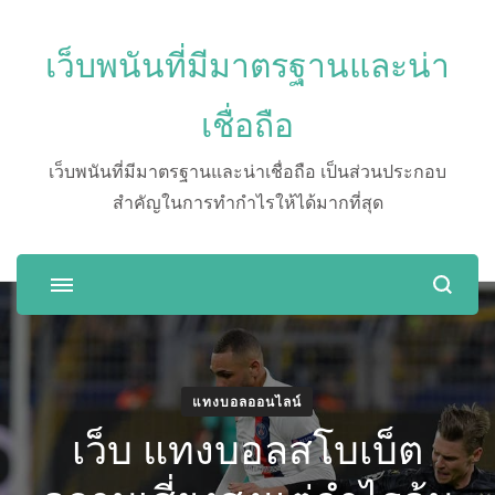
เว็บพนันที่มีมาตรฐานและน่า
เชื่อถือ
เว็บพนันที่มีมาตรฐานและน่าเชื่อถือ เป็นส่วนประกอบ
สำคัญในการทำกำไรให้ได้มากที่สุด
แทงบอลออนไลน์
เว็บ แทงบอลสโบเบ็ต