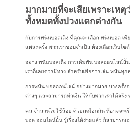
มากมายที่จะเสียเพราะเหตุว
ทั้งหมดทั้งปวงแตกต่างกัน
กับการพนันบอลเต็ง ที่คุณจะเลือก พนันบอล เพีย
แต่ละครั้ง พวกเราชอบจำเป็น ต้องเลือกเว็บไซต
อย่าง พนันบอลเต็ง การเดิมพัน บอลออนไลน์นั้
เราก็เลยควรมีทาง สำหรับเพื่อการเล่น พนันทุกห
การพนัน บอลออนไลน์ อย่างมากมาย บางครั้งอา
ต่างๆ และสามารถทำเงิน ให้กับพวกเราได้จริง 
คน จำนวนไม่ใช้น้อย ด้วยเหมือนกัน ที่อาจจะเริ
บอล ออนไลน์นั้น รู้เรื่องได้ง่ายแล้ว ก็สามารถ