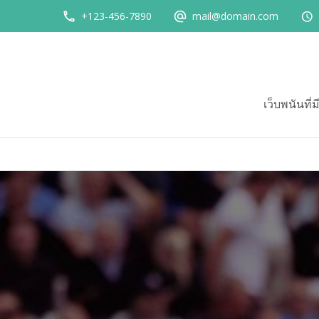
+123-456-7890
mail@domain.com
เว็บพนันที