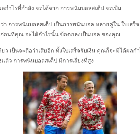
 ผลกำไรที่กำลัง จะได้จาก การพนันบอลสเต็ป จะเป็น
า การพนันบอลสเต็ป เป็นการพนันบอล หลายคู่ใน ใบเสร็จรับเ
่อก่อนที่คุณ จะได้กำไรนั้น ข้อตกลงเป็นบอล ของคุณ
คู่เดียว เป็นจะถือว่าเสียอีก ทั้งใบเสร็จรับเงิน คุณก็จะมิได้
ิงแล้ว การพนันบอลสเต็ป มีการเสี่ยงที่สูง