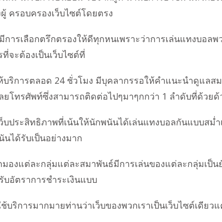
ั้งผู้ ครอบครองเว็บไซต์โดยตรง
องมีการเลือกตรึกตรองให้ดีทุกหนเพราะว่าการเล่นแทงบอลพวกเ
ที่จะต้องเป็นเว็บไซต์ที่
ให้บริการตลอด 24 ชั่วโมง มีบุคลากรรอให้คำแนะนำดูแลสมา
ยโทรศัพท์ซึ่งสามารถติดต่อไปๆมาๆกกว่า 1 ลำดับที่ด้วยด
ว็บประสิทธิภาพที่เน้นให้นักพนันได้เล่นแทงบอลกันแบบสม่ำ
นันได้รับเป็นอย่างมาก
ือกมองแต่ละกลุ่มแต่ละสมาพันธ์มีการเล่นของแต่ละกลุ่มเป็น
้รับอัตราการชำระเงินแบบ
ข้าใช้บริการมากมายท่านว่าเว็บของพวกเราเป็นเว็บไซต์เดียว