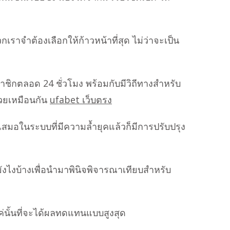
ราจำต้องเลือกให้ก้าวหน้าที่สุด ไม่ว่าจะเป็น
ชิกตลอด 24 ชั่วโมง พร้อมกับมีวิถีทางสำหรับ
้วยเหมือนกัน
ufabet เว็บตรง
เสมอในระบบที่มีความล้ำยุคแล้วก็มีการปรับปรุง
ยังไงบ้างเพื่อนำมาพินิจพิจารณาเทียบสำหรับ
แค่นั้นที่จะได้ผลทดแทนแบบสูงสุด