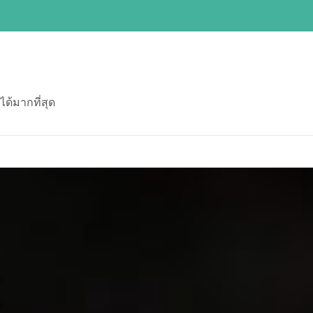
อ
ด้มากที่สุด