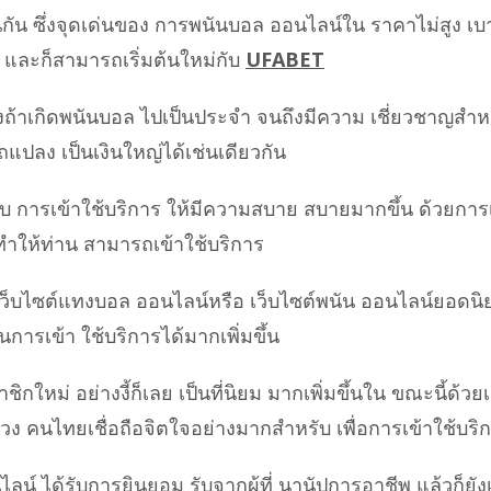
ัน ซึ่งจุดเด่นของ การพนันบอล ออนไลน์ใน ราคาไม่สูง เบาๆ
 และก็สามารถเริ่มต้นใหม่กับ
UFABET
ยิ่งถ้าเกิดพนันบอล ไปเป็นประจำ จนถึงมีความ เชี่ยวชาญสำ
ถแปลง เป็นเงินใหญ่ได้เช่นเดียวกัน
่ยวกับ การเข้าใช้บริการ ให้มีความสบาย สบายมากขึ้น ด้วยก
ณ ทำให้ท่าน สามารถเข้าใช้บริการ
เว็บไซต์แทงบอล ออนไลน์หรือ เว็บไซต์พนัน ออนไลน์ยอดนิยมกัน
ารเข้า ใช้บริการได้มากเพิ่มขึ้น
าชิกใหม่ อย่างงี้ก็เลย เป็นที่นิยม มากเพิ่มขึ้นใน ขณะนี้ด
วง คนไทยเชื่อถือจิตใจอย่างมากสำหรับ เพื่อการเข้าใช้บริ
์ ได้รับการยินยอม รับจากผู้ที่ นานัปการอาชีพ แล้วก็ยังเพิ่