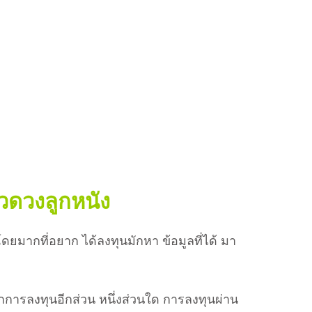
แวดวงลูกหนัง
ดยมากที่อยาก ได้ลงทุนมักหา ข้อมูลที่ได้ มา
กการลงทุนอีกส่วน หนึ่งส่วนใด การลงทุนผ่าน