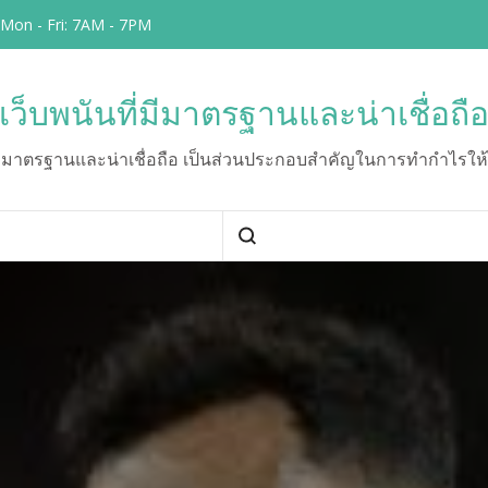
Mon - Fri: 7AM - 7PM
เว็บพนันที่มีมาตรฐานและน่าเชื่อถื
่มีมาตรฐานและน่าเชื่อถือ เป็นส่วนประกอบสำคัญในการทำกำไรให้ไ