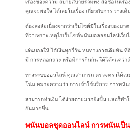
เรื่องของความ สบายสบายรวมทั้ง ลือชื่อในเรื่อ
คุณจะพอใจ ได้เลยในเรื่อง เกี่ยวกับการ วางเดิ
ต้องสงสัยเนื่องจากว่าเว็บไซต์มีในเรื่องของม
ที่ว่าเพราะเหตุไรเว็บไซต์พนันบอลออนไลน์เว็บไซต์
เล่นบอลให้ ได้เงินทุกวี่วัน หนทางการเดิมพัน ท
มี การหลอกลวง หรือมีการกินกัน ใต้โต๊ะแต่ว่า
ทางระบบออนไลน์ คุณสามารถ ตรวจตราได้เลย ไม่
โน่น หมายความว่า การเข้าใช้บริการ การพนั
สามารถทำเงิน ได้ง่ายดายมากยิ่งขึ้น และก็ทำใ
กันมากขึ้น
พนันบอลชุดออนไลน์ การพนันเป็นกิจก