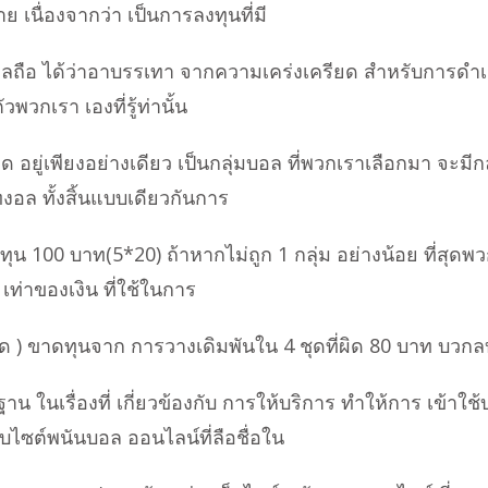
นื่องจากว่า เป็นการลงทุนที่มี
นบอลถือ ได้ว่าอาบรรเทา จากความเคร่งเครียด สำหรับการดำ
วพวกเรา เองที่รู้ท่านั้น
อยู่เพียงอย่างเดียว เป็นกลุ่มบอล ที่พวกเราเลือกมา จะมีกลุ่ม
งอล ทั้งสิ้นแบบเดียวกันการ
ทุน 100 บาท(5*20) ถ้าหากไม่ถูก 1 กลุ่ม อย่างน้อย ที่สุ
าของเงิน ที่ใช้ในการ
ด ) ขาดทุนจาก การวางเดิมพันใน 4 ชุดที่ผิด 80 บาท บวกลบร
รฐาน ในเรื่องที่ เกี่ยวข้องกับ การให้บริการ ทำให้การ เข
็บไซต์พนันบอล ออนไลน์ที่ลือชื่อใน