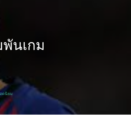
มพันเกม
อดนิยม