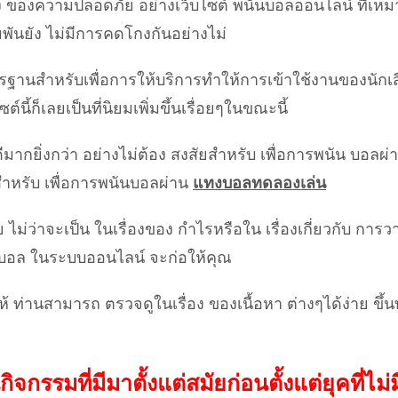
ง ของความปลอดภัย อย่างเว็บไซต์ พนันบอลออนไลน์ ที่เหมาะ
มพันยัง ไม่มีการคดโกงกันอย่างไม่
าตรฐานสำหรับเพื่อการให้บริการทำให้การเข้าใช้งานของนักเ
นี้ก็เลยเป็นที่นิยมเพิ่มขึ้นเรื่อยๆในขณะนี้
ี่ดีมากยิ่งกว่า อย่างไม่ต้อง สงสัยสำหรับ เพื่อการพนัน บอล
สำหรับ เพื่อการพนันบอลผ่าน
แทงบอลทดลองเล่น
ว่าจะเป็น ในเรื่องของ กำไรหรือใน เรื่องเกี่ยวกับ การว
นบอล ในระบบออนไลน์ จะก่อให้คุณ
ห้ ท่านสามารถ ตรวจดูในเรื่อง ของเนื้อหา ต่างๆได้ง่าย ขึ
รรมที่มีมาตั้งแต่สมัยก่อนตั้งแต่ยุคที่ไม่ม