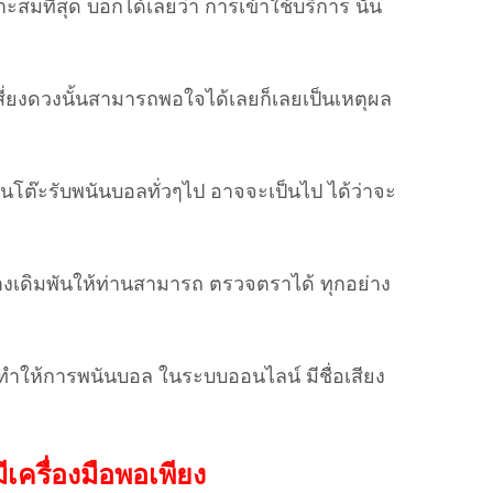
สมที่สุด บอกได้เลยว่า การเข้าใช้บริการ นั้น
สี่ยงดวงนั้นสามารถพอใจได้เลยก็เลยเป็นเหตุผล
ผ่านโต๊ะรับพนันบอลทั่วๆไป อาจจะเป็นไป ได้ว่าจะ
างเดิมพันให้ท่านสามารถ ตรวจตราได้ ทุกอย่าง
้นทำให้การพนันบอล ในระบบออนไลน์ มีชื่อเสียง
ีเครื่องมือพอเพียง