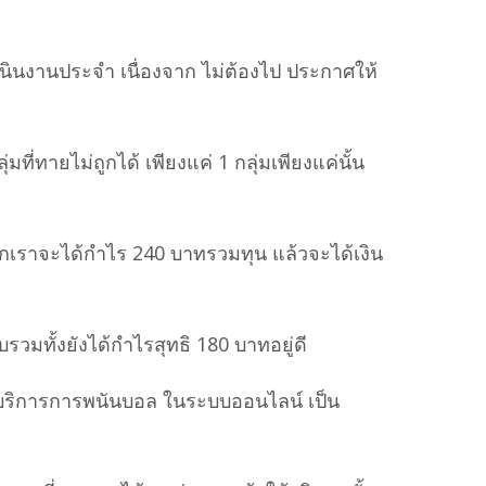
เนินงานประจำ เนื่องจาก ไม่ต้องไป ประกาศให้
ที่ทายไม่ถูกได้ เพียงแค่ 1 กลุ่มเพียงแค่นั้น
ดพวกเราจะได้กำไร 240 บาทรวมทุน แล้วจะได้เงิน
วมทั้งยังได้กำไรสุทธิ 180 บาทอยู่ดี
้าใช้บริการการพนันบอล ในระบบออนไลน์ เป็น