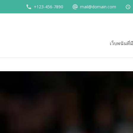
+123-456-7890
mail@domain.com
เว็บพนันที