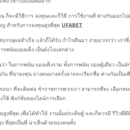
หวะแทง เข้าไปแบบคมมาก
น ก็จะมีวิธีการ ลงทุนและก็วิธี การใช้งานที่ ต่างกันออ
ญ สำหรับการลงทุนสูงที่สุด
UFABET
รรลุผลสำเร็จ แล้วก็ได้รับ กำไรคืนมา ง่ายมากกว่า เก่าซึ่
า การพนันบอลเต็ง เป็นยังไงแตกต่าง
่า ในการพนัน บอลเต็งรวม ทั้งการพนัน บอลผู้เดียว เป็นล
ัน ที่น่าลงทุน บางคนบางครั้งอาจจะเรียกชื่อ ต่างกันเป็นเพี
รารถนา ที่จะติดต่อ ข้าราชการพวกเรา สามารถที่จะ เลือก
งใช้ ฟังก์ชั่นของไลน์การเลือก
สูงที่สุด เพื่อได้ทำให้ งานนั้นประดิษฐ์ และก็ควรมี รีวิวที
ที่สุดเป็นที่ น่าเห็นด้วยของคนทั้ง