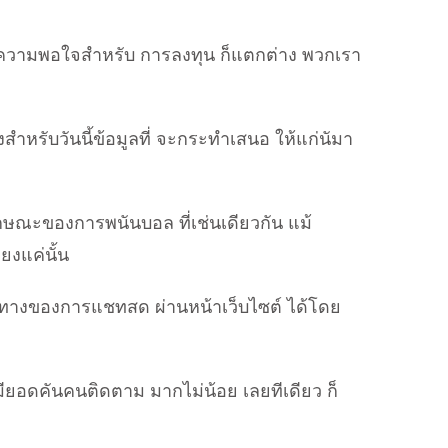
กไปความพอใจสำหรับ การลงทุน ก็แตกต่าง พวกเรา
งสำหรับวันนี้ข้อมูลที่ จะกระทำเสนอ ให้แก่นัมา
ักษณะของการพนันบอล ที่เช่นเดียวกัน แม้
ยงแค่นั้น
หนทางของการแชทสด ผ่านหน้าเว็บไซต์ ได้โดย
่ดีมียอดคันคนติดตาม มากไม่น้อย เลยทีเดียว ก็