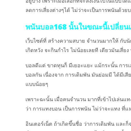
อยู่บ้าง เพราะเมื่อเลือกที่จะลงเงินไปในแบบใดแ
ลดการเสี่ยงต่างๆได้ ไม่ว่าจะเป็นการพนันด้วย
พนันบอล168 นั้นในขณะนี้เปลี่ยน
เว็บไซต์ที่ สร้างความสบาย จำนวนมากให้ กับนักพ
เกิดหวัง จะกินกำไร ไม่น้อยเลยที เดียวมันเสี่ยง
บอลดีแต่ ขาดทุนก็ มีเยอะแยะ แม้กระนั้น การเล
บอลกัน เนื่องจาก การเดิมพัน มันย่อมมี ได้มีเ
แบบน้อยๆ
เพราะฉะนั้น เมื่อคนจำนวน มากที่เข้าไปเล่นแ
ว่า การแทงบอน เป็นการพนัน ไม่ว่าจะแทง ที่แ
อินเตอร์เน็ต ถ้าเกิดขึ้นชื่อ ว่าการเดิมพัน และก