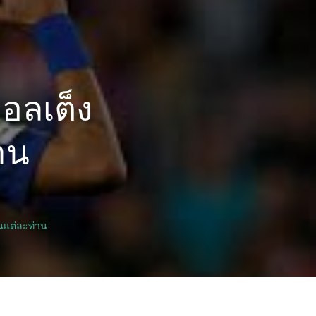
อลเต็ง
าน
นแต่ละท่าน