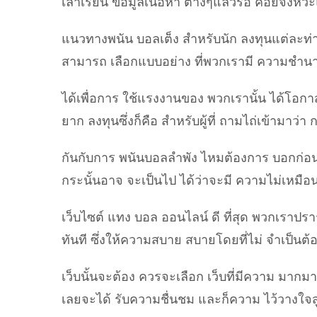
เล่าเรียน ข้อมูลเนื้อหา ต่างๆแล้วรอ คอยจัง
แนวทางพนัน บอลเต็ง สำหรับนัก ลงทุนแต่ละท่า
สามารถ เลือกแบบอย่าง ที่พวกเรามี ความชำนา
ได้เพื่อการ ใช้แรงงานของ พวกเรานั้น ได้โอกาสบ
ยาก ลงทุนซึ่งก็คือ สำหรับผู้ที่ ถามไถ่เข้ามาว่
กันกับการ พนันบอลลำพัง ไหมต้องการ บอกก่อนว
กระนั้นอาจ จะเป็นไป ได้ว่าจะมี ความไม่เหมือนก
เว็บไซต์ แทง บอล ออนไลน์ ดี ที่สุด พวกเราป
ทันที ซึ่งให้ความสบาย สบายโดยที่ไม่ จำเป็นต้อ
เว็บนั้นจะต้อง ควรจะเลือก เว็บที่มีความ มากมาย
เลยจะได้ รับความชื่นชม และก็ความ ไว้วางใจสูง 