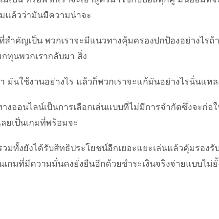
ุมแล้วว่ามันมีความน่าจะ
ก็ที่สำคัญเป็น พวกเราจะมีแนวทางคุ้มครองปกป้องอย่างไรถ้
กทุนพวกเรากลับมา สิ่ง
่า มันใช้งานอย่างไร แล้วก็พวกเราจะแก้มันอย่างไรนั่นแหล
างออนไลน์เป็นการเลือกเล่นแบบที่ไม่มีการจำกัดซึ่งจะก่อ
ลยเป็นเกมที่พร้อมจะ
รวมทั้งยังได้รับสิทธิประโยชน์อีกเยอะแยะเล่นแล้วคุ้มรอง
กมที่มีความมั่นคงยั่งยืนอีกด้วยชำระเงินจริงจ่ายแบบไม่ยั้