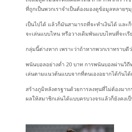
ที่ถูกเป็นพวกเราจำเป็นต้องมองดูข้อมูลหลายๆม
เป็นไปได้ แล้วก็มันสามารถที่จะทำเงินได้ และ
จะเล่นแบบไหน หรือวางเดิมพันแบบไหนที่จะเรีย
กลุ่มนี้ต่างหาก เพราะว่าถ้าหากพวกเราทราบดีว
พนันบอลอย่างต่ำ 20 บาท การพนันบอลผ่านวิถีท
เล่นตามแนวต้นแบบจากที่ตนเองอยากได้กันได้เ
สร้างภูมิหลังตรฐานด้วยการลงทุนที่ไม่ต้องมาก
ผลให้สมาชิกเล่นได้แบบครบวงจรแล้วก็ยังคงเป็นเ