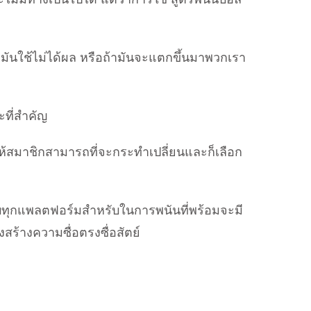
ามันใช้ไม่ได้ผล หรือถ้ามันจะแตกขึ้นมาพวกเรา
ะที่สำคัญ
ให้สมาชิกสามารถที่จะกระทำเปลี่ยนและก็เลือก
รับทุกแพลตฟอร์มสำหรับในการพนันที่พร้อมจะมี
งสร้างความซื่อตรงซื่อสัตย์