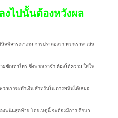
่ลงไปนั้นต้องหวังผล
ะพินิจพิจารณาเกม การประลองว่า พวกเราจะเล่น
ายซักเท่าไหร่ ซึ่งพวกเราจำ ต้องให้ความ ใส่ใจ
 ก็ดีพวกเราจะทำเงิน สำหรับใน การพนันได้เสมอ
ทองพนันสุดท้าย โดยเหตุนี้ จะต้องมีการ ศึกษา