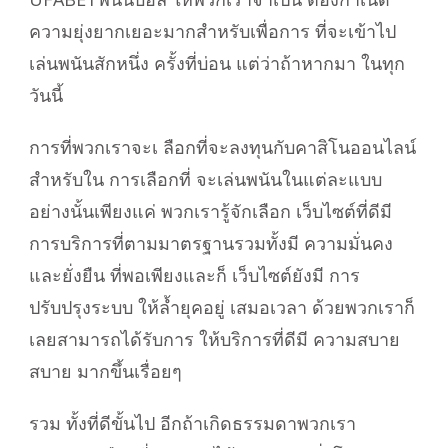
ความยุ่งยากเยอะมากสำหรับเพื่อการ ที่จะเข้าไป
เล่นพนันสักหนึ่ง ครั้งที่บ่อน แต่ว่าถ้าหากมา ในทุก
วันนี้
การที่พวกเราจะเ ลือกที่จะลงทุนกับคาสิโนออนไลน์
สำหรับใน การเลือกที่ จะเล่นพนันในแต่ละแบบ
อย่างนั้นเพียงแค่ พวกเรารู้จักเลือก เว็บไซต์ที่ดีมี
การบริการที่ตามมาตรฐานรวมทั้งมี ความมั่นคง
และยั่งยืน ที่พอเพียงและก็ เว็บไซต์ยังมี การ
ปรับปรุงระบบ ให้ล้ำยุคอยู่ เสมอเวลา ด้วยพวกเราก็
เลยสามารถได้รับการ ให้บริการที่ดีมี ความสบาย
สบาย มากขึ้นเรื่อยๆ
รวม ทั้งที่ดีขั้นไป อีกถ้าเกิดธรรมดาพวกเรา