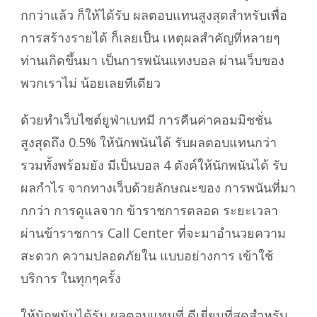
กกว่าแล้ว ก็ให้ได้รับ ผลตอบแทนสูงสุดสำหรับเพื่อ
การสร้างรายได้ ก็เลยเป็น เหตุผลสำคัญที่หลายๆ
ท่านเกิดขึ้นมา เป็นการพนันแทงบอล ผ่านเว็บของ
พวกเราไม่ น้อยเลยทีเดียว
ด้วยทำเว็บไซต์ยูฟ่าเบทมี การคืนค่าคอมมิชชั่น
สูงสุดถึง 0.5% ให้นักพนันได้ รับผลตอบแทนกว่า
รวมทั้งพร้อมยัง มีเป็นบอล 4 ตังค์ให้นักพนันได้ รับ
ผลกำไร จากทางเว็บด้วยลักษณะของ การพนันที่มา
กกว่า การดูแลจาก ข้าราชการตลอด ระยะเวลา
ผ่านข้าราชการ Call Center ที่จะมาอำนวยความ
สะดวก ความปลอดภัยใน แบบอย่างการ เข้าใช้
บริการ ในทุกๆครั้ง
ให้นักพนันได้รับ ผลตอบแทนที่ ดีเยี่ยมที่สุดสำหรับ