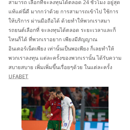
สามารถ เลือกที่จะลงทุนได้ตลอด 24 ชั่วโมง อยู่สุด
แท้แต่นี่ดี มากกว่าด้วย การสามารถเข้าไป ใช้การ
ให้บริการ ผ่านมือถือได้ ด้วยทำให้พวกเราสมา
รถยนต์เลือกที่ จะลงทุนได้ตลอด ระยะเวลาและก็
ไหนก็ได้ ที่พวกเราอยาก เพียงมีสัญญาณ
อินเตอร์เน็ตเพียง เท่านั้นเป็นพอเพียง ก็เลยทำให้
พวกเราลงทุน แต่ละครั้งของพวกเรานั้น ได้รับความ
สบายสบาย เพิ่มเพิ่มขึ้นเรื่อยๆด้วย ในแต่ละครั้ง
UFABET