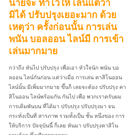
นายจะ ทำไว้ให้ เล่นแต่ว่า
มิได้ ปรับปรุงเยอะมาก ด้วย
เหตุว่า ครั้งก่อนนั้น การเล่น
พนัน บอลออน ไลน์มี การเข้า
เล่นมากมาย
กว่าถึง หันไป ปรับปรุง เพื่อเอา หัวใจนัก พนัน บอ
ลออน ไลน์กันก่อน แต่ว่าเมื่อ การเล่น คาสิโนออน
ไลน์นั้น มีเพิ่มมากมาย ขึ้นก็ เลยจะต้อง ปรับปรุง คา
สิโนออน ไลน์พร้อมกัน กันไป เพื่อ พวกเราครับผม
การเดิมพันบน ที่ได้มา ปรับปรุง ปรับปรุงมา จน
กระทั่งเป็นที่ สารภาพ รวมทั้งเป็น ชั้น หนึ่งของ การ
ให้บริการ ปัจจุบันนี้ ก็เลย หันมา ปรับปรุงคาสิโน