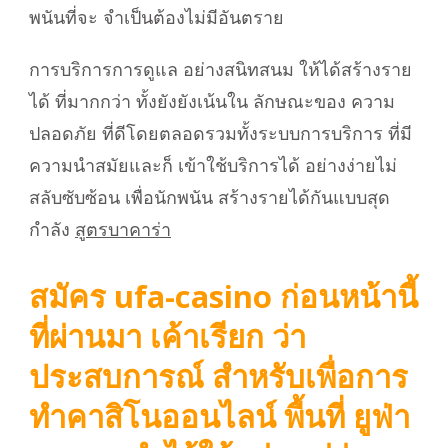
พนันที่จะ จำเป็นต้องไม่มีอันตราย
การบริการการดูแล อย่างสนิทสนม ให้ได้สร้างราย
ได้ ที่มากกว่า ทั้งยังยังเน้นใน ลักษณะของ ความ
ปลอดภัย ที่ดีโดยตลอดรวมทั้งระบบการบริการ ที่มี
ความนำสมัยและก็ เข้าใช้บริการได้ อย่างง่ายไม่
สลับซับซ้อน เพื่อนักพนัน สร้างรายได้กันแบบสุด
กำลัง
สูตรบาคาร่า
สมัคร ufa-casino ก่อนหน้านี้
ที่ผ่านมา เค้าเรียก ว่า
ประสบการณ์ สำหรับเพื่อการ
ทำคาสิโนออนไลน์ พื้นที่ ยูฟ่า