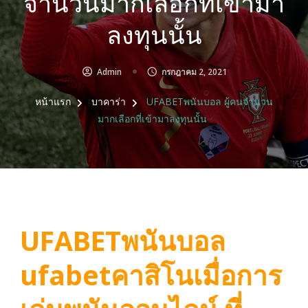
จำนวนมากเลือกที่เข้ามา
ลงทุนนั้น
Admin
กรกฎาคม 2, 2021
หน้าแรก
บาคาร่า
UFABETพนันบอล ผู้คนจำนวน
มากเลือกที่เข้ามาลงทุนนั้น
UFABETพนันบอล
ufabetคาสิโนเมื่อการ