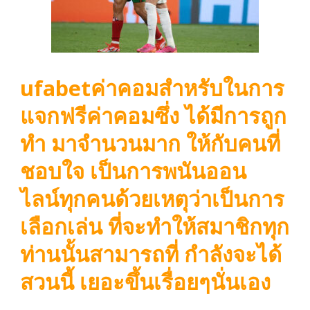
ufabetค่าคอมสำหรับในการ
แจกฟรีค่าคอมซึ่ง ได้มีการถูก
ทำ มาจำนวนมาก ให้กับคนที่
ชอบใจ เป็นการพนันออน
ไลน์ทุกคนด้วยเหตุว่าเป็นการ
เลือกเล่น ที่จะทำให้สมาชิกทุก
ท่านนั้นสามารถที่ กำลังจะได้
สวนนี้ เยอะขึ้นเรื่อยๆนั่นเอง