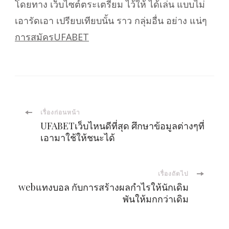
โดยทาง เว็บไซต์ตระเตรียม ไว้ให้ ได้เล่น แบบไม่
เอารัดเอา เปรียบเทียบนั้น ราว กลุ่มอื่น อย่าง แน่ๆ
การสมัครUFABET
เมนู
เรื่องก่อนหน้า
UFABETเว็บไหนดีที่สุด ศึกษาข้อมูลต่างๆที่
นำ
เอามาใช้ให้ชนะได้
ทาง
เรื่องถัดไป
webแทงบอล กับการสร้างผลกำไรให้นักเดิม
โพส
พันให้มกกว่าเดิม