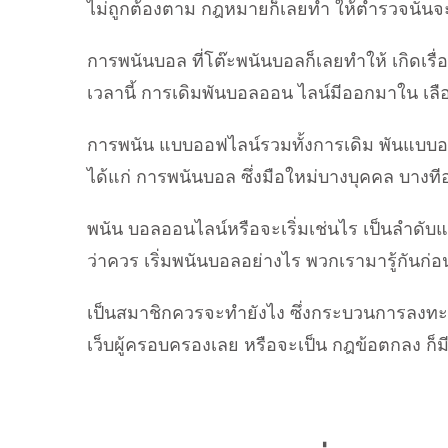
ไม่ถูกต้องตาม กฎหมายก็เลยทำ ให้ตำรวจนั้นจะ
การพนันบอล ที่โต๊ะพนันบอลก็เลยทำให้ เกิดเรื่อ
เวลานี้ การเดิมพันบอลออน ไลน์มีออกมาใน เลื
การพนัน แบบออฟไลน์รวมทั้งการเดิม พันแบบออน
ได้แก่ การพนันบอล ซึ่งมือใหม่บางบุคคล บางที
พนัน บอลออนไลน์หรือจะเริ่มเช่นไร เป็นลำดับ
ว่าควร เริ่มพนันบอลอย่างไร พวกเรามารู้กันก
เป็นสมาชิกควรจะทำยังไง ซึ่งกระบวนการลงทะเบี
เว็บผู้ครอบครองเลย หรือจะเป็น กฎข้อตกลง ก็มีอย