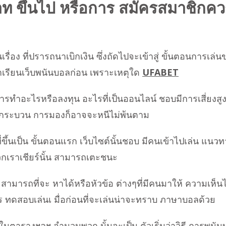
ท ขึ้นไป หรือการ สมัครสมาชิกค
ื่อง ที่ปรารถนาเบิกเงิน ซึ่งถัดไปจะเข้าสู่ ขั้นตอนการเล่นข
าเรียนเว็บพนันบอลก่อน เพราะเหตุใด
UFABET
ีการทำอะไรหรือลงทุน อะไรที่เป็นออนไลน์ ชอบมีการเสี่ยงสูง
โดยกระบวน การมองก็อาจจะหนีไม่พ้นตาม
ี่ขึ้นเป็น ขั้นตอนแรก เว็บไซต์นั้นชอบ มีคนเข้าไปเล่น แน
ี่พวกเราเชียร์นั้น สามารถเตะชนะ
นก็ สามารถที่จะ หาได้หรือหัวข้อ ต่างๆที่มีคนมาให้ ความเห็น
 ทดสอบเล่นเ มื่อก่อนที่จะเล่นน่าจะทราบ ภาษาบอลด้วย
ดง ในตารางฯลฯ จำนวนพวก นั้นจะเป็น ตัวเริ่มว่าวิธี การพ