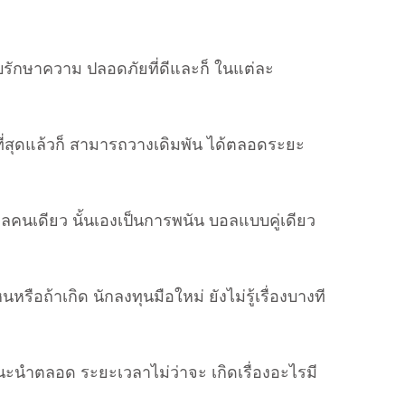
ียบรักษาความ ปลอดภัยที่ดีและก็ ในแต่ละ
ที่สุดแล้วก็ สามารถวางเดิมพัน ได้ตลอดระยะ
อลคนเดียว นั้นเองเป็นการพนัน บอลแบบคู่เดียว
หรือถ้าเกิด นักลงทุนมือใหม่ ยังไม่รู้เรื่องบางที
นะนำตลอด ระยะเวลาไม่ว่าจะ เกิดเรื่องอะไรมี