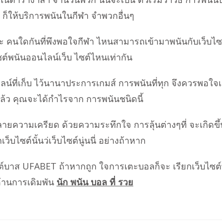
ก็ให้บริการพนันในกีฬา จำพวกอื่นๆ
ยะ คนใดกันที่พึงพอใจกีฬา ไหนสามารถเข้ามาพนันกับเว็บไซ
ซต์พนันออนไลน์เว็บ ไซต์ไหนเท่ากัน
น์ที่เก็บ ไว้นานาประการเกมส์ การพนันที่ทุก จึงควรพอใจเนื
ิคแล้ว คุณจะได้กำไรจาก การพนันชนิดนี้
ายความเครียด ด้วยความระทึกใจ การลุ้นต่างๆที่ จะเกิดขึ้น
ซต์นั้นว่เว็บไซต์นู่นนี่ อย่างถ้าหาก
ต์บาส UFABET ถ้าหากถูก ใจการเตะบอลก็จะ เรียกเว็บไซต์พนั
ด้านการเดิมพัน
นัก พนัน บอล ที่ รวย