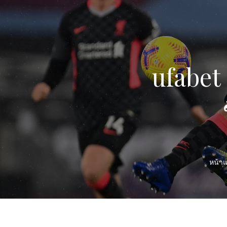
ufabet
หน้า